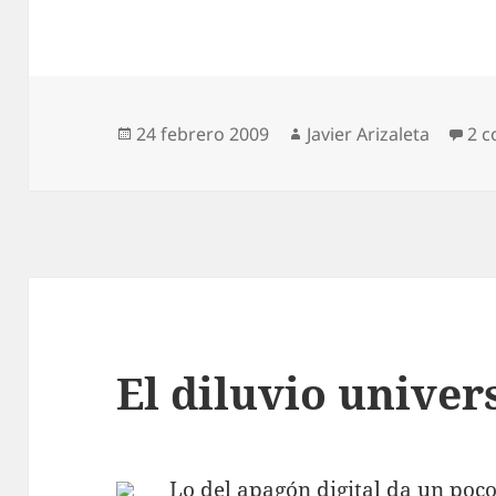
Publicado
Autor
24 febrero 2009
Javier Arizaleta
2 c
el
El diluvio univer
Lo del apagón digital da un poc