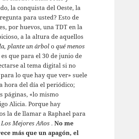
do, la conquista del Oeste, la
 pregunta para usted? Esto de
es, por huevos, una TDT en la
cioso, a la altura de aquellos
da, plante un árbol
o
qué menos
o es que para el 30 de junio de
ctarse al tema digital si no
l para lo que hay que ver» suele
 hora del día el periódico;
s páginas, «lo mismo
igo Alicia. Porque hay
jos la de llamar a Raphael para
e
Los Mejores Años
.
No me
rece más que un apagón, el