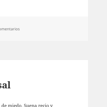
en Porque yo lo valgo
omentarios
sal
o de miedo. Suena recio y