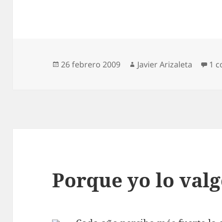
Publicado
Autor
26 febrero 2009
Javier Arizaleta
1 c
el
Porque yo lo val