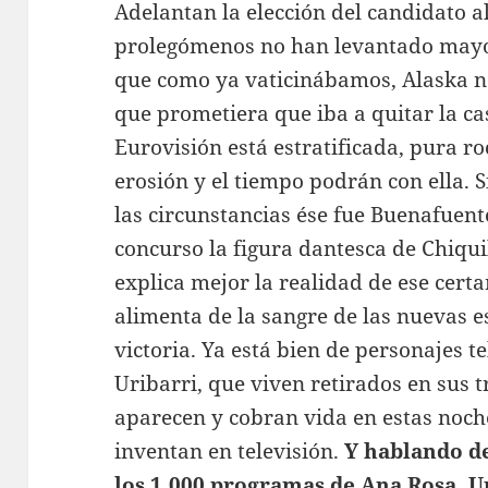
Adelantan la elección del candidato a
prolegómenos no han levantado mayo
que como ya vaticinábamos, Alaska n
que prometiera que iba a quitar la cas
Eurovisión está estratificada, pura ro
erosión y el tiempo podrán con ella. S
las circunstancias ése fue Buenafuent
concurso la figura dantesca de Chiqui
explica mejor la realidad de ese cer
alimenta de la sangre de las nuevas 
victoria. Ya está bien de personajes t
Uribarri, que viven retirados en sus t
aparecen y cobran vida en estas noch
inventan en televisión.
Y hablando d
los 1.000 programas de Ana Rosa. U