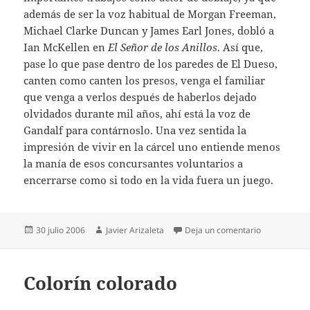
además de ser la voz habitual de Morgan Freeman,
Michael Clarke Duncan y James Earl Jones, dobló a
Ian McKellen en
El Señor de los Anillos
. Así que,
pase lo que pase dentro de los paredes de El Dueso,
canten como canten los presos, venga el familiar
que venga a verlos después de haberlos dejado
olvidados durante mil años, ahí está la voz de
Gandalf para contárnoslo. Una vez sentida la
impresión de vivir en la cárcel uno entiende menos
la manía de esos concursantes voluntarios a
encerrarse como si todo en la vida fuera un juego.
Publicado
Autor
en Libre com
30 julio 2006
Javier Arizaleta
Deja un comentario
el
Colorín colorado