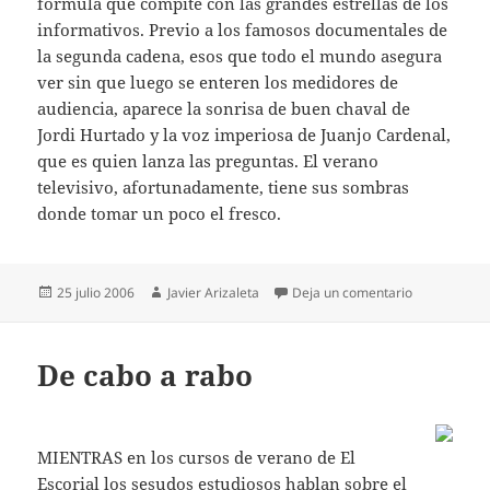
fórmula que compite con las grandes estrellas de los
informativos. Previo a los famosos documentales de
la segunda cadena, esos que todo el mundo asegura
ver sin que luego se enteren los medidores de
audiencia, aparece la sonrisa de buen chaval de
Jordi Hurtado y la voz imperiosa de Juanjo Cardenal,
que es quien lanza las preguntas. El verano
televisivo, afortunadamente, tiene sus sombras
donde tomar un poco el fresco.
Publicado
Autor
en Ganas y 
25 julio 2006
Javier Arizaleta
Deja un comentario
el
De cabo a rabo
MIENTRAS en los cursos de verano de El
Escorial los sesudos estudiosos hablan sobre el