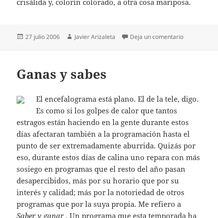
crisálida y, colorín colorado, a otra cosa mariposa.
Publicado
Autor
en Colorín c
27 julio 2006
Javier Arizaleta
Deja un comentario
el
Ganas y sabes
El encefalograma está plano. El de la tele, digo.
Es como si los golpes de calor que tantos
estragos están haciendo en la gente durante estos
días afectaran también a la programación hasta el
punto de ser extremadamente aburrida. Quizás por
eso, durante estos días de calina uno repara con más
sosiego en programas que el resto del año pasan
desapercibidos, más por su horario que por su
interés y calidad; más por la notoriedad de otros
programas que por la suya propia. Me refiero a
Saber y ganar
. Un programa que esta temporada ha