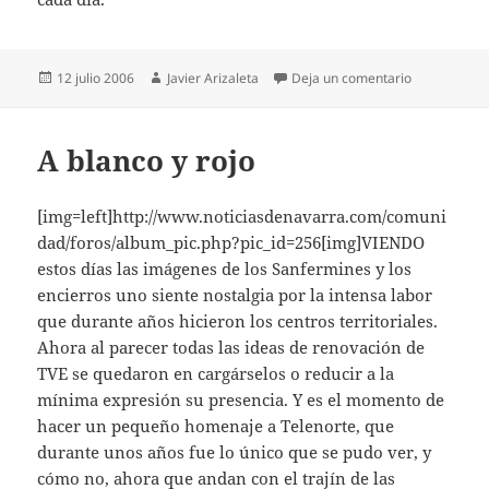
Publicado
Autor
en A blanco y
12 julio 2006
Javier Arizaleta
Deja un comentario
el
A blanco y rojo
[img=left]http://www.noticiasdenavarra.com/comuni
dad/foros/album_pic.php?pic_id=256[img]VIENDO
estos días las imágenes de los Sanfermines y los
encierros uno siente nostalgia por la intensa labor
que durante años hicieron los centros territoriales.
Ahora al parecer todas las ideas de renovación de
TVE se quedaron en cargárselos o reducir a la
mínima expresión su presencia. Y es el momento de
hacer un pequeño homenaje a Telenorte, que
durante unos años fue lo único que se pudo ver, y
cómo no, ahora que andan con el trajín de las