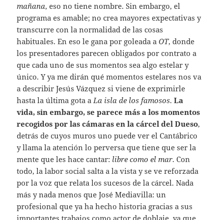
mañana
, eso no tiene nombre. Sin embargo, el
programa es amable; no crea mayores expectativas y
transcurre con la normalidad de las cosas
habituales. En eso le gana por goleada a
OT
, donde
los presentadores parecen obligados por contrato a
que cada uno de sus momentos sea algo estelar y
único. Y ya me dirán qué momentos estelares nos va
a describir Jesús Vázquez si viene de exprimirle
hasta la última gota a
La isla de los famosos
.
La
vida, sin embargo, se parece más a los momentos
recogidos por las cámaras en la cárcel del Dueso
,
detrás de cuyos muros uno puede ver el Cantábrico
y llama la atención lo perversa que tiene que ser la
mente que les hace cantar:
libre como el mar
. Con
todo, la labor social salta a la vista y se ve reforzada
por la voz que relata los sucesos de la cárcel. Nada
más y nada menos que José Mediavilla: un
profesional que ya ha hecho historia gracias a sus
importantes trabajos como actor de doblaje, ya que