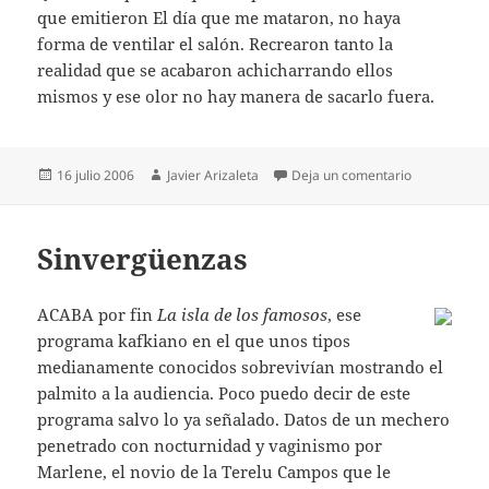
que emitieron El día que me mataron, no haya
forma de ventilar el salón. Recrearon tanto la
realidad que se acabaron achicharrando ellos
mismos y ese olor no hay manera de sacarlo fuera.
Publicado
Autor
en Corazón
16 julio 2006
Javier Arizaleta
Deja un comentario
el
Sinvergüenzas
ACABA por fin
La isla de los famosos
, ese
programa kafkiano en el que unos tipos
medianamente conocidos sobrevivían mostrando el
palmito a la audiencia. Poco puedo decir de este
programa salvo lo ya señalado. Datos de un mechero
penetrado con nocturnidad y vaginismo por
Marlene, el novio de la Terelu Campos que le