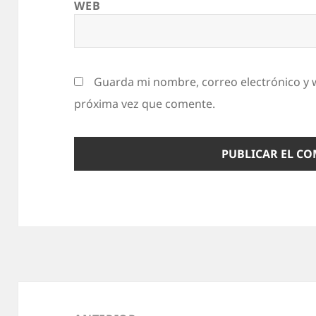
WEB
u
s
p
e
Guarda mi nombre, correo electrónico y 
n
próxima vez que comente.
d
e
.
Q
u
e
s
e
Navegación
q
de