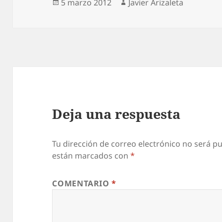
Publicado
Autor
5 marzo 2012
Javier Arizaleta
A
el
R
Á
e
l
d
í
Deja una respuesta
a
e
n
Tu dirección de correo electrónico no será pu
están marcados con
*
q
u
COMENTARIO
*
e
G
H