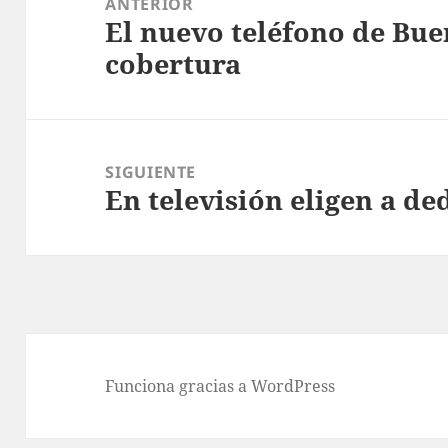
u
ANTERIOR
El nuevo teléfono de Bue
entradas
Entrada
e
cobertura
anterior:
d
a
n
a
SIGUIENTE
h
En televisión eligen a de
Entrada
í
siguiente:
m
e
t
i
d
Funciona gracias a WordPress
o
s