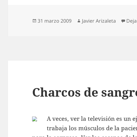
Publicado
Autor
31 marzo 2009
Javier Arizaleta
Deja
el
Charcos de sangr
A veces, ver la televisión es un e
trabaja los músculos de la pacie