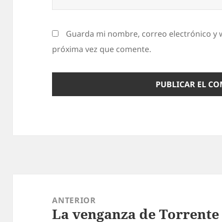
Guarda mi nombre, correo electrónico y 
próxima vez que comente.
Navegación
de
ANTERIOR
La venganza de Torrente
entradas
Entrada