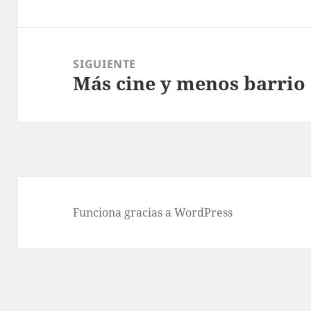
anterior:
SIGUIENTE
Más cine y menos barrio
Entrada
siguiente:
Funciona gracias a WordPress