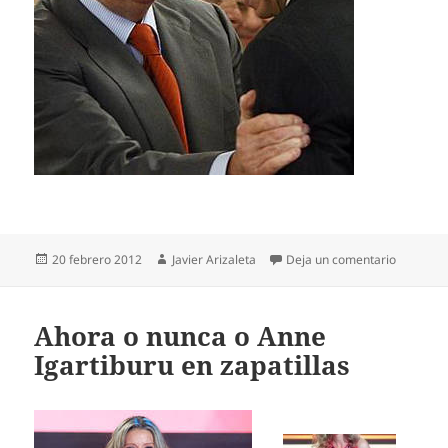
Publicado
Autor
en TVE y e
20 febrero 2012
Javier Arizaleta
Deja un comentario
el
Ahora o nunca o Anne
Igartiburu en zapatillas