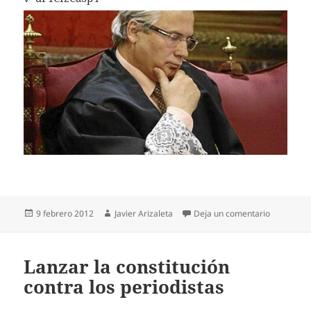
Publicado
Autor
en Sabes e
9 febrero 2012
Javier Arizaleta
Deja un comentario
el
Lanzar la constitución
contra los periodistas