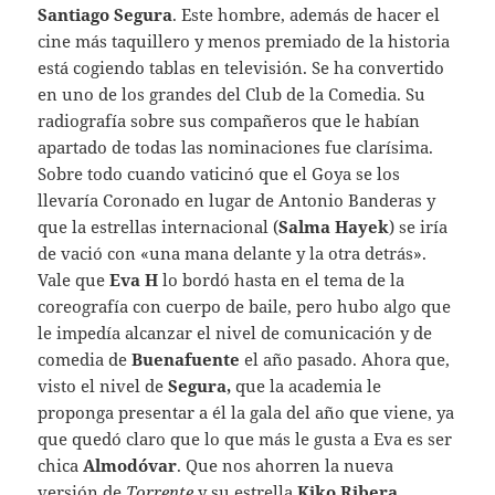
Santiago Segura
. Este hombre, además de hacer el
cine más taquillero y menos premiado de la historia
está cogiendo tablas en televisión. Se ha convertido
en uno de los grandes del Club de la Comedia. Su
radiografía sobre sus compañeros que le habían
apartado de todas las nominaciones fue clarísima.
Sobre todo cuando vaticinó que el Goya se los
llevaría Coronado en lugar de Antonio Banderas y
que la estrellas internacional (
Salma Hayek
) se iría
de vació con «una mana delante y la otra detrás».
Vale que
Eva H
lo bordó hasta en el tema de la
coreografía con cuerpo de baile, pero hubo algo que
le impedía alcanzar el nivel de comunicación y de
comedia de
Buenafuente
el año pasado. Ahora que,
visto el nivel de
Segura,
que la academia le
proponga presentar a él la gala del año que viene, ya
que quedó claro que lo que más le gusta a Eva es ser
chica
Almodóvar
. Que nos ahorren la nueva
versión de
Torrente
y su estrella
Kiko Ribera
.