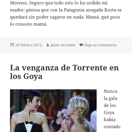
Moreno. Seguro que todo esto lo ha urdido mi
madre: piensa que con la Patagonia anegada Korta se
quedará sin poder cagarse en nada. Mamá, qué poco
lo conoces mamá.
Publicado
Autor
en Korta 
28 febrero 2012
Javier Arizaleta
Deja un comentario
el
La venganza de Torrente en
los Goya
Nunca
la gala
de los
Goya
había
contado