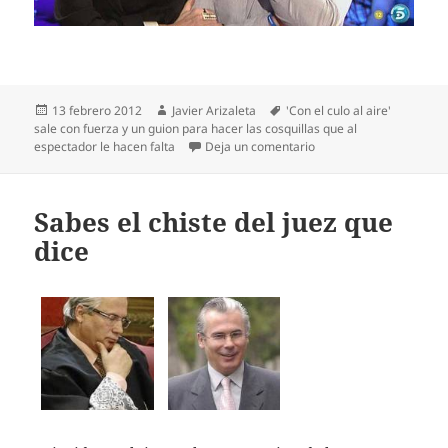
Publicado
Autor
Etiquetas
13 febrero 2012
Javier Arizaleta
'Con el culo al aire'
el
sale con fuerza y un guion para hacer las cosquillas que al
en La Milá y la voz eng
espectador le hacen falta
Deja un comentario
Sabes el chiste del juez que
dice