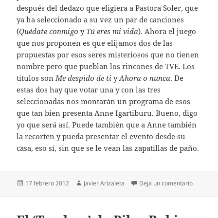
después del dedazo que eligiera a Pastora Soler, que
ya ha seleccionado a su vez un par de canciones
(
Quédate conmigo
y
Tú eres mi vida
). Ahora el juego
que nos proponen es que elijamos dos de las
propuestas por esos seres misteriosos que no tienen
nombre pero que pueblan los rincones de TVE. Los
títulos son
Me despido de ti
y
Ahora o nunca
. De
estas dos hay que votar una y con las tres
seleccionadas nos montarán un programa de esos
que tan bien presenta Anne Igartiburu. Bueno, digo
yo que será así. Puede también que a Anne también
la recorten y pueda presentar el evento desde su
casa, eso sí, sin que se le vean las zapatillas de paño.
Publicado
Autor
en Ahora 
17 febrero 2012
Javier Arizaleta
Deja un comentario
el