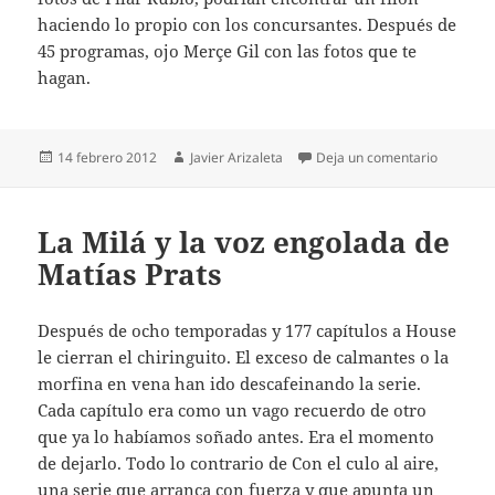
haciendo lo propio con los concursantes. Después de
45 programas, ojo Merçe Gil con las fotos que te
hagan.
Publicado
Autor
en El ‘To
14 febrero 2012
Javier Arizaleta
Deja un comentario
el
La Milá y la voz engolada de
Matías Prats
Después de ocho temporadas y 177 capítulos a House
le cierran el chiringuito. El exceso de calmantes o la
morfina en vena han ido descafeinando la serie.
Cada capítulo era como un vago recuerdo de otro
que ya lo habíamos soñado antes. Era el momento
de dejarlo. Todo lo contrario de Con el culo al aire,
una serie que arranca con fuerza y que apunta un