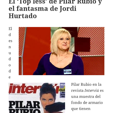
El ‘Top less’ de Pilar Rubio y
el fantasma de Jordi
Hurtado
El
d
es
n
u
d
o
d
e
Pilar Rubio en la
revista
Interviú
es
una muestra del
fondo de armario
que tienen