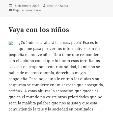
Publicado
Autor
18 diciembre 2008
Javier Arizaleta
el
en O sea, te lo juro
Deja un comentario
Vaya con los niños
¿Cuándo se acabará la crisis, papá? Eso es lo
que me pasa por ver los informativos con mi
pequeña de nueve años. Uno tiene que responder
con el aplomo con el que lo hacen esos tertulianos
capaces de responder con rotundidad, lo mismo se
hable de macroeconomía, derecho o magia
congoleña. Pero no, a uno le entran las dudas y su
respuesta se convierte en un «espero que enseguida,
cariño». A estas alturas la sensación que queda es
que en el mundo no existe otras prioridades que no
sean la maldita palabra que nos asusta y que está
convirtiendo la tele y la sociedad en resultados