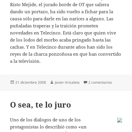
Risto Mejide, el jurado borde de OT que saliera
dando un portazo, ha sido vuelto a fichar para la
causa sólo para darle en las narices a alguno. Las
puñaladas traperas y la traición prometen
novedades en Telecinco. Está claro que quien vive
de los lodos del morbo acaba pringado hasta las
cachas. Y en Telecinco durante años han sido los
reyes de la charca ponzoñosa en que han convertido
a la televisión.
Publicado
Autor
en Reyes de
21 diciembre 2008
Javier Arizaleta
2 comentarios
el
O sea, te lo juro
Uno de los diálogos de uno de los
protagonistas lo describió como «un