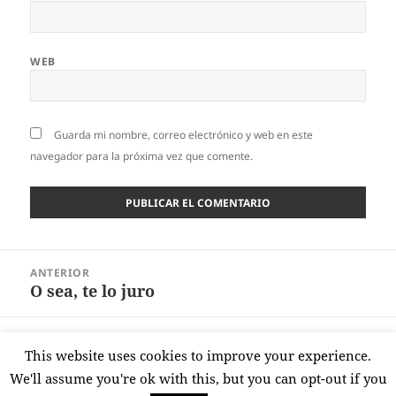
WEB
Guarda mi nombre, correo electrónico y web en este
navegador para la próxima vez que comente.
Navegación
ANTERIOR
de
O sea, te lo juro
Entrada
entradas
anterior:
SIGUIENTE
This website uses cookies to improve your experience.
¿El tamborilero?
Entrada
We'll assume you're ok with this, but you can opt-out if you
siguiente: