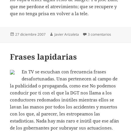
que me perdone el atrevimiento; que se recupere y
que no tenga prisa en volver a la tele.
Publicado
Autor
en Moreno y
27 diciembre 2007
Javier Arizaleta
3 comentarios
el
Frases lapidarias
En TV se escuchan con frecuencia frases
desafortunadas. Unas pertenecen al campo de
la publicidad o propaganda, como ese No podemos
conducir por ti con el que la DGT nos llama a los
conductores redomados inútiles mientras ellos se
lavan las manos por todos los accidentes y muertos
con los que, al parecer, les estropeamos las
estadísticas. Nada hay más raro e inútil que ese afán
de los gobernantes por subrayar sus actuaciones.