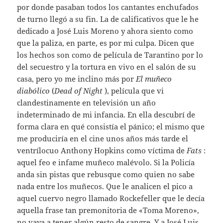
por donde pasaban todos los cantantes enchufados
de turno llegó a su fin. La de calificativos que le he
dedicado a José Luis Moreno y ahora siento como
que la paliza, en parte, es por mi culpa. Dicen que
los hechos son como de película de Tarantino por lo
del secuestro y la tortura en vivo en el salón de su
casa, pero yo me inclino más por
El muñeco
diabólico
(
Dead of Night
), película que vi
clandestinamente en televisión un año
indeterminado de mi infancia. En ella descubrí de
forma clara en qué consistía el pánico; el mismo que
me produciría en el cine unos años más tarde el
ventrílocuo Anthony Hopkins como víctima de
Fats
:
aquel feo e infame muñeco malévolo. Si la Policía
anda sin pistas que rebusque como quien no sabe
nada entre los muñecos. Que le analicen el pico a
aquel cuervo negro llamado Rockefeller que le decía
aquella frase tan premonitoria de «Toma Moreno»,
no vaya a tener algún resto de sangre. Y a José Luis,