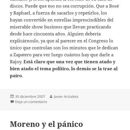
discos. Puede que eso no sea corrupción. Que a Bosé
y Raphael, a fuerza de sacarlos y repetirlos, los
hayan convertido en estrellas imprescindibles del
miserable show business que llevan practicando
desde hace cincuenta años. Alguien debería
explicárnoslo, ya que al parecer en el Congreso lo
único que controlan son los minutos que le dedican
a Zapatero para ver luego cuántos hay que darle a
Rajoy.
Está claro que una vez que tienen atado y
bien atado el tema político, lo demás se la trae al
pairo
.
Publicado
Autor
30 diciembre 2007
Javier Arizaleta
el
en Pelotazo musical
Deja un comentario
Moreno y el pánico