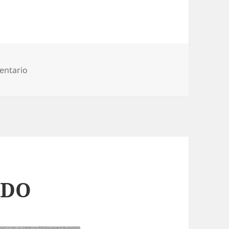
en TORTAS MOJADAS
entario
IDO