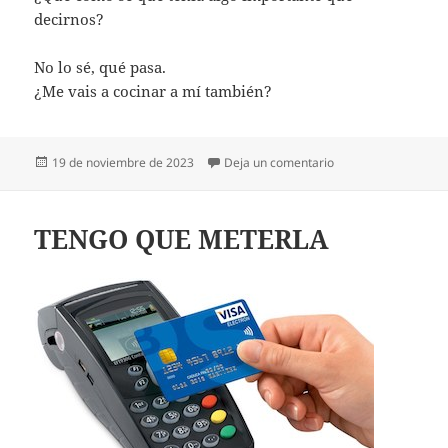
decirnos?
No lo sé, qué pasa.
¿Me vais a cocinar a mí también?
Publicado
en VIDA INTELIGEN
19 de noviembre de 2023
Deja un comentario
el
TENGO QUE METERLA