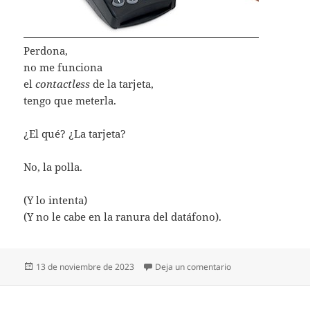
Perdona,
no me funciona
el
contactless
de la tarjeta,
tengo que meterla.
¿El qué? ¿La tarjeta?
No, la polla.
(Y lo intenta)
(Y no le cabe en la ranura del datáfono).
Publicado
en TENGO QUE MET
13 de noviembre de 2023
Deja un comentario
el