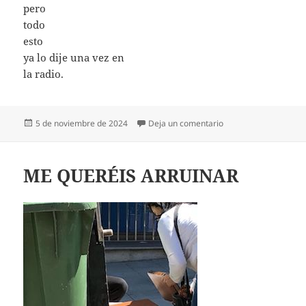
pero
todo
esto
ya lo dije una vez en
la radio.
Publicado
en LO DIJE UNA VEZ 
5 de noviembre de 2024
Deja un comentario
el
ME QUERÉIS ARRUINAR