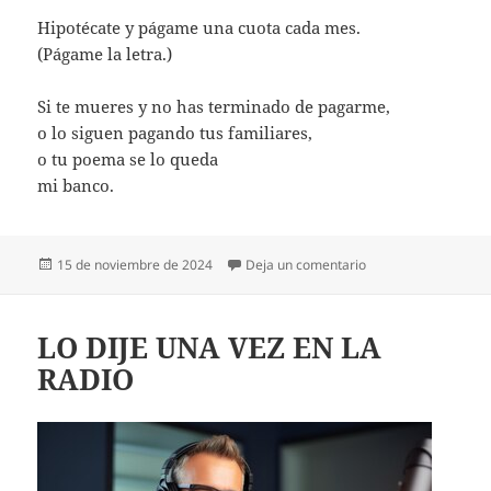
Hipotécate y págame una cuota cada mes.
(Págame la letra.)
Si te mueres y no has terminado de pagarme,
o lo siguen pagando tus familiares,
o tu poema se lo queda
mi banco.
Publicado
en MI BANCO DE LE
15 de noviembre de 2024
Deja un comentario
el
LO DIJE UNA VEZ EN LA
RADIO