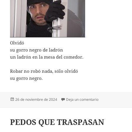
Olvidó
su gorro negro de ladrón
un ladrón en la mesa del comedor.
Robar no robó nada, sólo olvidó
su gorro negro.
Publicado
en DE GUATEMALA 
26 de noviembre de 2024
Deja un comentario
el
PEDOS QUE TRASPASAN