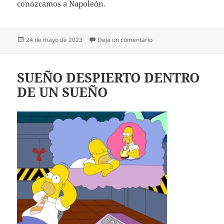
conozcamos a Napoleón.
Publicado
en CREO TENER UN ECO 
24 de mayo de 2023
Deja un comentario
el
SUEÑO DESPIERTO DENTRO
DE UN SUEÑO