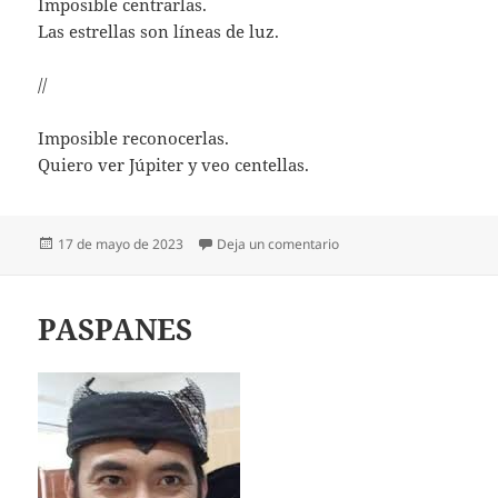
Imposible centrarlas.
Las estrellas son líneas de luz.
//
Imposible reconocerlas.
Quiero ver Júpiter y veo centellas.
Publicado
en TELESCOPIO EN UN 
17 de mayo de 2023
Deja un comentario
el
PASPANES