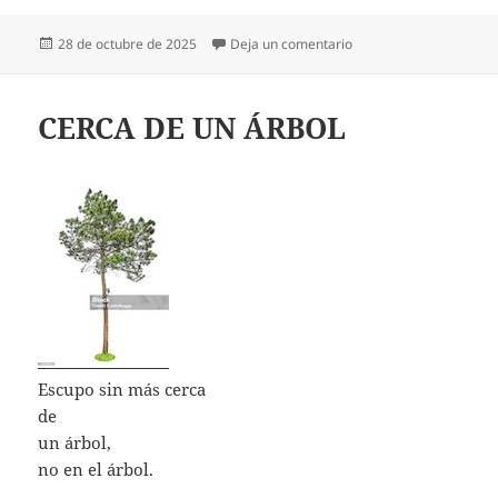
Publicado
en NO SÉ CÓMO ME SI
28 de octubre de 2025
Deja un comentario
el
CERCA DE UN ÁRBOL
Escupo sin más cerca
de
un árbol,
no en el árbol.