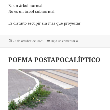
Es un árbol normal.
No es un árbol subnormal.
Es distinto escupir sin más que proyectar.
Publicado
en CERCA DE UN ÁRBO
23 de octubre de 2025
Deja un comentario
el
POEMA POSTAPOCALÍPTICO