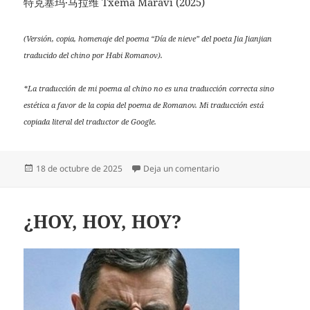
特克塞玛·马拉维 Txema Maraví (2025)
(Versión, copia, homenaje del poema “Día de nieve” del poeta Jia Jianjian
traducido del chino por Habi Romanov).
*La traducción de mi poema al chino no es una traducción correcta sino
estética a favor de la copia del poema de Romanov. Mi traducción está
copiada literal del traductor de Google.
Publicado
en
18 de octubre de 2025
Deja un comentario
el
¿HOY, HOY, HOY?