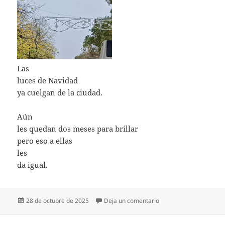
Las
luces de Navidad
ya cuelgan de la ciudad.
Aún
les quedan dos meses para brillar
pero eso a ellas
les
da igual.
Publicado
en LAS LUCES DE NAV
28 de octubre de 2025
Deja un comentario
el