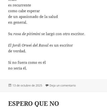
es recurrente
como cabe esperar
de un apasionado de la salud
en general.
Su
rosa de pitiminí
se largó con otro escritor.
El Jordi Orwei del Raval
es un escritor
de verdad.
Si no fuera como es él
no sería él.
Publicado
en UN ESCRITOR DE V
13 de octubre de 2025
Deja un comentario
el
ESPERO QUE NO