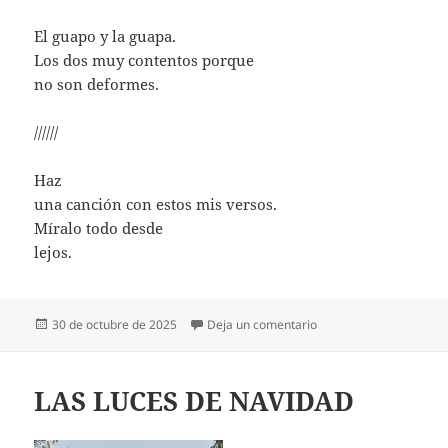
El guapo y la guapa.
Los dos muy contentos porque
no son deformes.
//////
Haz
una canción con estos mis versos.
Míralo todo desde
lejos.
Publicado
en CONSEJOS PARA S
30 de octubre de 2025
Deja un comentario
el
LAS LUCES DE NAVIDAD