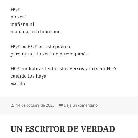
HOY
no será
mañana ni
mañana será lo mismo.
HOY es HOY en este poema
pero nunca lo será de nuevo jamás.
HOY no habrás leído estos versos y no será HOY
cuando los haya
escrito.
Publicado
en ¿HOY, HOY, HOY?
14 de octubre de 2025
Deja un comentario
el
UN ESCRITOR DE VERDAD