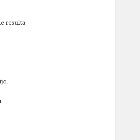
e resulta
jo.
a