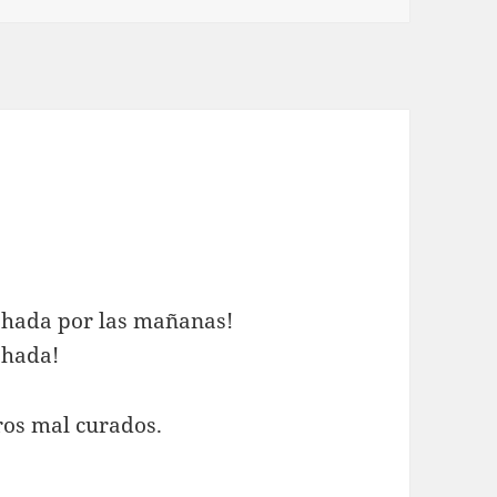
ohada por las mañanas!
ohada!
ros mal curados.