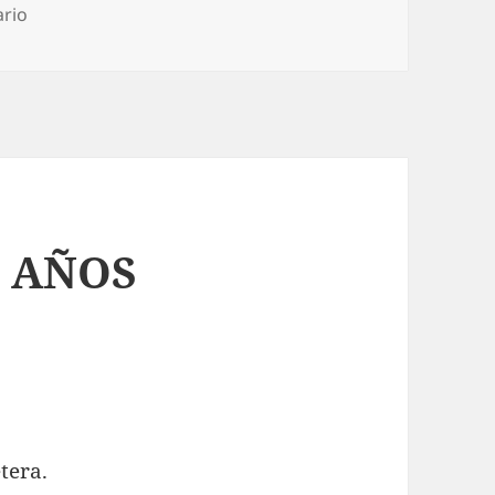
en EL MARTES A LAS NUEVE
ario
L AÑOS
tera.