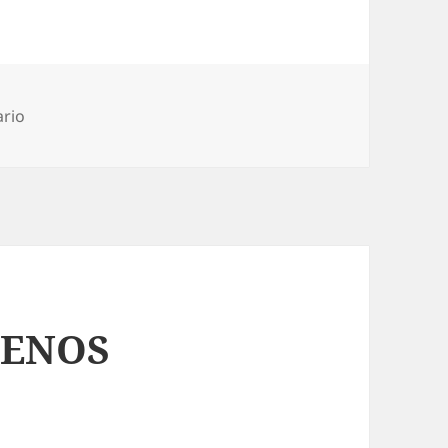
en DESDE HACE MIL AÑOS
ario
MENOS