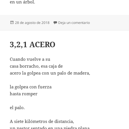
en un árbol.
Publicado
en UNA BOLSA DE PLÁ
28 de agosto de 2018
Deja un comentario
el
3,2,1 ACERO
Cuando vuelve a su
casa borracho, esa caja de
acero la golpea con un palo de madera,
la golpea con fuerza
hasta romper
el palo.
A siete kilómetros de distancia,
un pastor sentado en una piedra plana