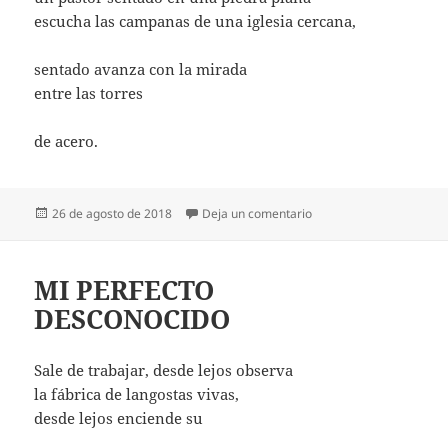
escucha las campanas de una iglesia cercana,
sentado avanza con la mirada
entre las torres
de acero.
Publicado
en 3,2,1 ACERO
26 de agosto de 2018
Deja un comentario
el
MI PERFECTO
DESCONOCIDO
Sale de trabajar, desde lejos observa
la fábrica de langostas vivas,
desde lejos enciende su