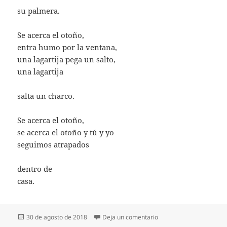
su palmera.
Se acerca el otoño,
entra humo por la ventana,
una lagartija pega un salto,
una lagartija
salta un charco.
Se acerca el otoño,
se acerca el otoño y tú y yo
seguimos atrapados
dentro de
casa.
Publicado
en LO SABEN LOS ARRO
30 de agosto de 2018
Deja un comentario
el