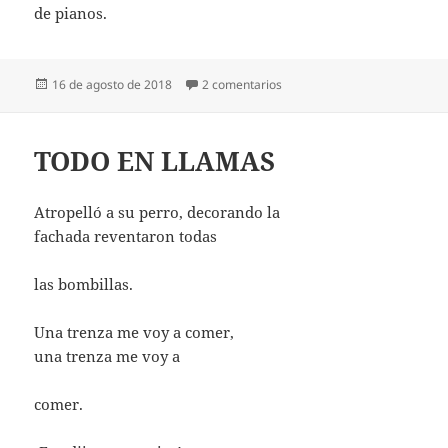
de pianos.
Publicado
en NO SÉ HACIA DÓNDE GIR
16 de agosto de 2018
2 comentarios
el
TODO EN LLAMAS
Atropelló a su perro, decorando la
fachada reventaron todas
las bombillas.
Una trenza me voy a comer,
una trenza me voy a
comer.