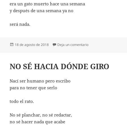
era un gato muerto hace una semana
y después de una semana ya no
será nada.
Publicado
en NO ME IMPORTA TU
18 de agosto de 2018
Deja un comentario
el
NO SÉ HACIA DÓNDE GIRO
Nací ser humano pero escribo
para no tener que serlo
todo el rato.
No sé planchar, no sé redactar,
no sé hacer nada que acabe