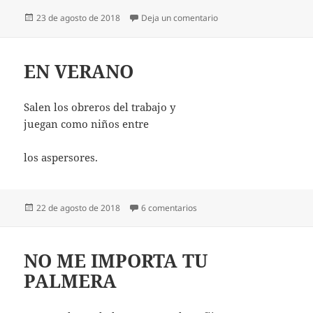
Publicado
en MI PERFECTO DESC
23 de agosto de 2018
Deja un comentario
el
EN VERANO
Salen los obreros del trabajo y
juegan como niños entre
los aspersores.
Publicado
en EN VERANO
22 de agosto de 2018
6 comentarios
el
NO ME IMPORTA TU
PALMERA