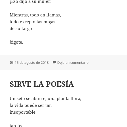
¡Eso dijo a su mujer!
Mientras, todo en llamas,
todo excepto las migas
de su largo
bigote.
Publicado
en TODO EN LLAMAS
15 de agosto de 2018
Deja un comentario
el
SIRVE LA POESÍA
Un seto se aburre, una planta llora,
la vida puede ser tan
insoportable,
tan fea,