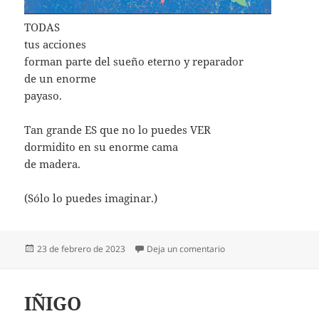
TODAS
tus acciones
forman parte del sueño eterno y reparador
de un enorme
payaso.
Tan grande ES que no lo puedes VER
dormidito en su enorme cama
de madera.
(Sólo lo puedes imaginar.)
Publicado
en NO LO PUEDES VER
23 de febrero de 2023
Deja un comentario
el
IÑIGO