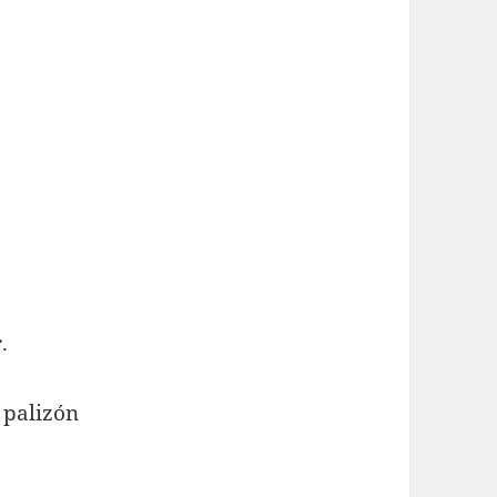
.
 palizón