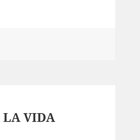
en QUÉ HARÍA ROSS GELLER
o
 LA VIDA