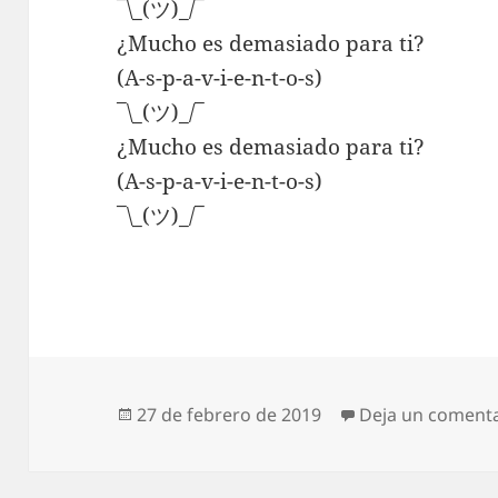
¯\_(ツ)_/¯
¿Mucho es demasiado para ti?
(A-s-p-a-v-i-e-n-t-o-s)
¯\_(ツ)_/¯
¿Mucho es demasiado para ti?
(A-s-p-a-v-i-e-n-t-o-s)
¯\_(ツ)_/¯
Publicado
27 de febrero de 2019
Deja un coment
el