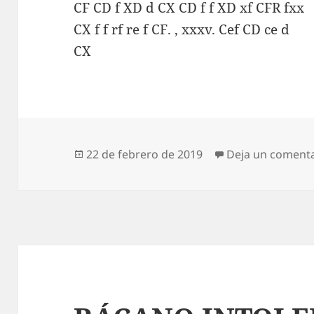
CF CD f XD d CX CD f f XD xf CFR fxx
CX f f rf re f CF. , xxxv. Cef CD ce d
CX
Publicado
22 de febrero de 2019
Deja un coment
el