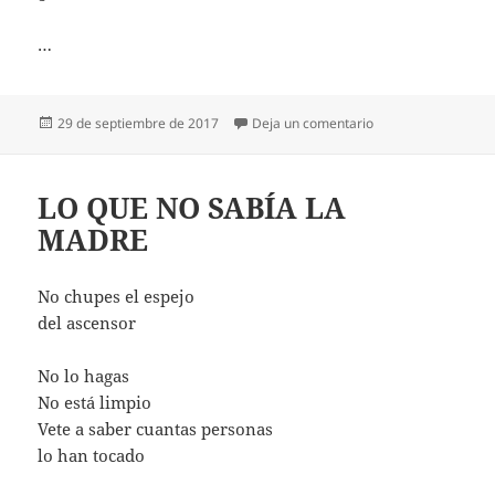
…
Publicado
en ¿NIII NOO NIII 
29 de septiembre de 2017
Deja un comentario
el
LO QUE NO SABÍA LA
MADRE
No chupes el espejo
del ascensor
No lo hagas
No está limpio
Vete a saber cuantas personas
lo han tocado