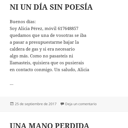
NI UN DÍA SIN POESÍA
Buenos días:
Soy Alicia Pérez, móvil 617648857
quedamos que una de vosotras se iba
a pasar a presupuestarme bajar la
caldera de gas y si era necesario
algo más. Como no pasasteis ni
llamasteis, quisiera que os pusierais
en contacto conmigo. Un saludo, Alicia
…
Publicado
en NI UN DÍA SIN 
25 de septiembre de 2017
Deja un comentario
el
UNA MANO PERDIDA