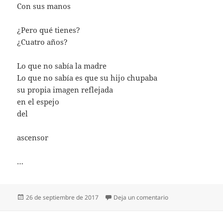
Con sus manos
¿Pero qué tienes?
¿Cuatro años?
Lo que no sabía la madre
Lo que no sabía es que su hijo chupaba
su propia imagen reflejada
en el espejo
del
ascensor
…
Publicado
en LO QUE NO SAB
26 de septiembre de 2017
Deja un comentario
el