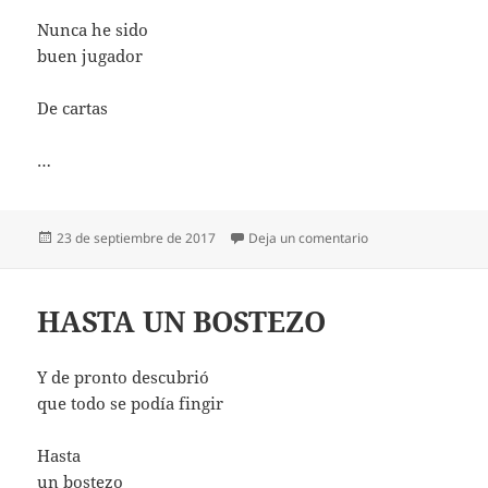
Nunca he sido
buen jugador
De cartas
…
Publicado
en UNA MANO PER
23 de septiembre de 2017
Deja un comentario
el
HASTA UN BOSTEZO
Y de pronto descubrió
que todo se podía fingir
Hasta
un bostezo