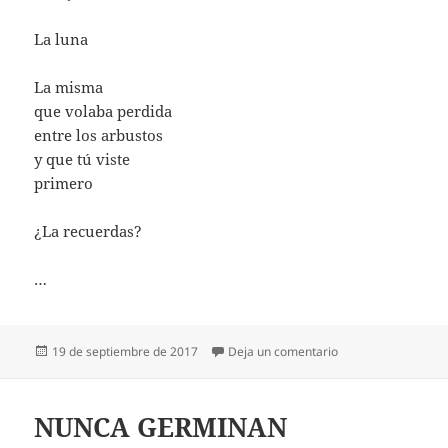
La luna
La misma
que volaba perdida
entre los arbustos
y que tú viste
primero
¿La recuerdas?
…
Publicado
en LA MISMA QUE 
19 de septiembre de 2017
Deja un comentario
el
NUNCA GERMINAN