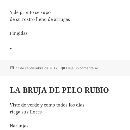
Y de pronto se supo
de su rostro lleno de arrugas
Fingidas
…
Publicado
en HASTA UN BOS
22 de septiembre de 2017
Deja un comentario
el
LA BRUJA DE PELO RUBIO
Viste de verde y como todos los días
riega sus flores
Naranjas