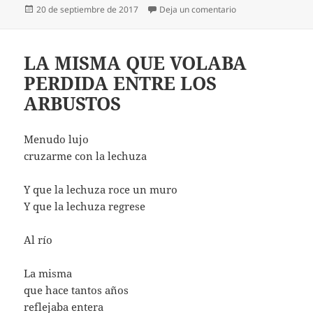
Publicado
en DIME QUÉ OPIN
20 de septiembre de 2017
Deja un comentario
el
LA MISMA QUE VOLABA
PERDIDA ENTRE LOS
ARBUSTOS
Menudo lujo
cruzarme con la lechuza
Y que la lechuza roce un muro
Y que la lechuza regrese
Al río
La misma
que hace tantos años
reflejaba entera