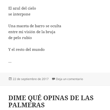
El azul del cielo
se interpone
Una maceta de barro se oculta
entre mi visión de la bruja
de pelo rubio
Y el resto del mundo
…
Publicado
en LA BRUJA DE PE
22 de septiembre de 2017
Deja un comentario
el
DIME QUÉ OPINAS DE LAS
PALMERAS