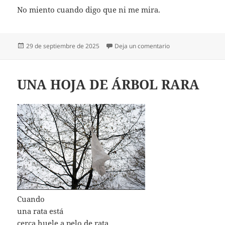
No miento cuando digo que ni me mira.
Publicado
en INCEL
29 de septiembre de 2025
Deja un comentario
el
UNA HOJA DE ÁRBOL RARA
Cuando
una rata está
cerca huele a pelo de rata.