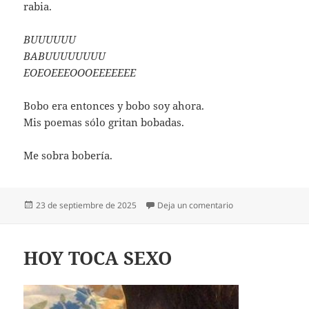
rabia.
BUUUUUU
BABUUUUUUUU
EOEOEEEOOOEEEEEEE
Bobo era entonces y bobo soy ahora.
Mis poemas sólo gritan bobadas.
Me sobra bobería.
Publicado
en ME SOBRA BOBE
23 de septiembre de 2025
Deja un comentario
el
HOY TOCA SEXO