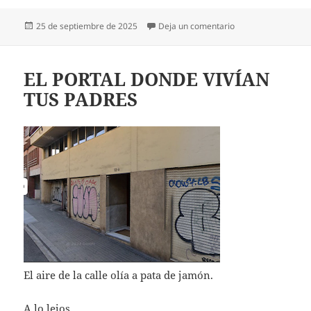
Publicado
en LAS TRADICION
25 de septiembre de 2025
Deja un comentario
el
EL PORTAL DONDE VIVÍAN
TUS PADRES
El aire de la calle olía a pata de jamón.
A lo lejos