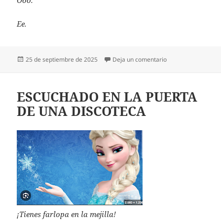
Ee.
Publicado
en CITANDO A MU
25 de septiembre de 2025
Deja un comentario
el
ESCUCHADO EN LA PUERTA
DE UNA DISCOTECA
¡Tienes farlopa en la mejilla!