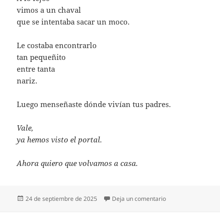
vimos a un chaval
que se intentaba sacar un moco.
Le costaba encontrarlo
tan pequeñito
entre tanta
nariz.
Luego menseñaste dónde vivían tus padres.
Vale,
ya hemos visto el portal.
Ahora quiero que volvamos a casa.
Publicado
en EL PORTAL DON
24 de septiembre de 2025
Deja un comentario
el