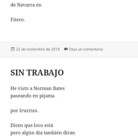
de Navarra en
Fitero.
Publicado
en EL DÍA DE NAVA
22 de noviembre de 2018
Deja un comentario
el
SIN TRABAJO
He visto a Norman Bates
paseando en pijama
por Irurzun.
Dicen que loco está
pero algún día también dirán