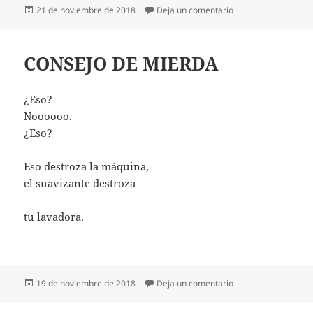
Publicado
en SIN TRABAJO
21 de noviembre de 2018
Deja un comentario
el
CONSEJO DE MIERDA
¿Eso?
Noooooo.
¿Eso?
Eso destroza la máquina,
el suavizante destroza
tu lavadora.
Publicado
en CONSEJO DE MI
19 de noviembre de 2018
Deja un comentario
el