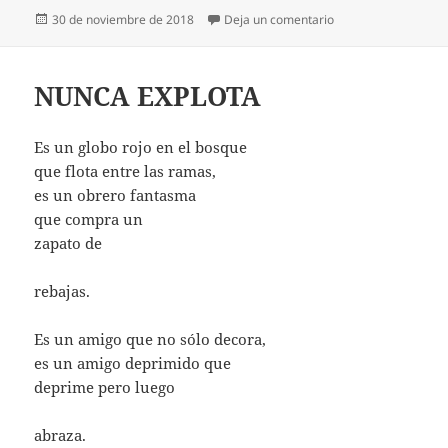
Publicado
en NECESITO GAM
30 de noviembre de 2018
Deja un comentario
el
NUNCA EXPLOTA
Es un globo rojo en el bosque
que flota entre las ramas,
es un obrero fantasma
que compra un
zapato de
rebajas.
Es un amigo que no sólo decora,
es un amigo deprimido que
deprime pero luego
abraza.