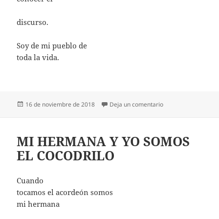
discurso.
Soy de mi pueblo de
toda la vida.
Publicado
en SOY DE MI PUEB
16 de noviembre de 2018
Deja un comentario
el
MI HERMANA Y YO SOMOS
EL COCODRILO
Cuando
tocamos el acordeón somos
mi hermana