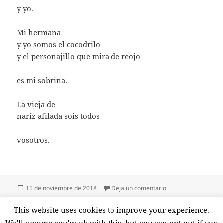
y yo.
Mi hermana
y yo somos el cocodrilo
y el personajillo que mira de reojo
es mi sobrina.
La vieja de
nariz afilada sois todos
vosotros.
Publicado
en MI HERMANA Y 
15 de noviembre de 2018
Deja un comentario
el
Paginación
This website uses cookies to improve your experience.
PÁGINA
1
de
We'll assume you're ok with this, but you can opt-out if you