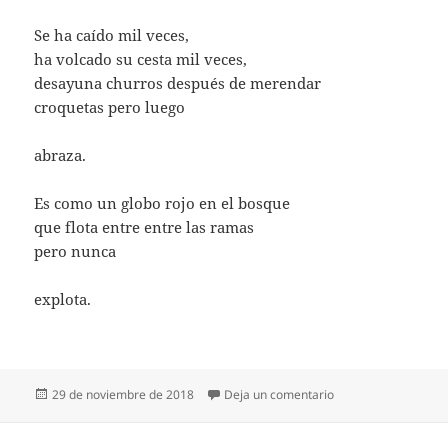
Se ha caído mil veces,
ha volcado su cesta mil veces,
desayuna churros después de merendar
croquetas pero luego
abraza.
Es como un globo rojo en el bosque
que flota entre entre las ramas
pero nunca
explota.
Publicado
en NUNCA EXPLOTA
29 de noviembre de 2018
Deja un comentario
el