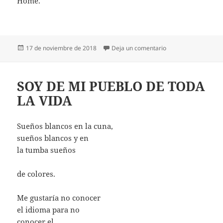
Home.
Publicado
en CERCA DE ZARA
17 de noviembre de 2018
Deja un comentario
el
SOY DE MI PUEBLO DE TODA
LA VIDA
Sueños blancos en la cuna,
sueños blancos y en
la tumba sueños
de colores.
Me gustaría no conocer
el idioma para no
conocer el