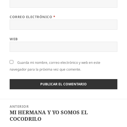
CORREO ELECTRÓNICO
*
WEB
Guarda mi nombre, correo electrónico y web en este
navegador para la próxima vez que comente.
Navegación
ANTERIOR
de
MI HERMANA Y YO SOMOS EL
Entrada
entradas
COCODRILO
anterior: