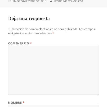
Publicado
Autor
16 de noviembre de 2018
Txema Maraví Artieda
el
Deja una respuesta
Tu dirección de correo electrónico no será publicada.
Los campos
obligatorios están marcados con
*
COMENTARIO
*
NOMBRE
*