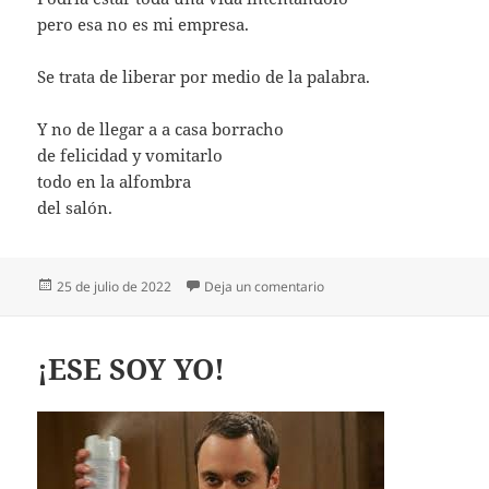
pero esa no es mi empresa.
Se trata de liberar por medio de la palabra.
Y no de llegar a a casa borracho
de felicidad y vomitarlo
todo en la alfombra
del salón.
Publicado
en BORRACHO DE FELICID
25 de julio de 2022
Deja un comentario
el
¡ESE SOY YO!