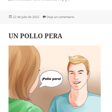
Publicado
en ¡ESE SOY YO!
22 de julio de 2022
Deja un comentario
el
UN POLLO PERA