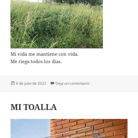
Mi vida me mantiene con vida.
Me riega todos los días.
Publicado
en MI VIDA
6 de julio de 2022
Deja un comentario
el
MI TOALLA