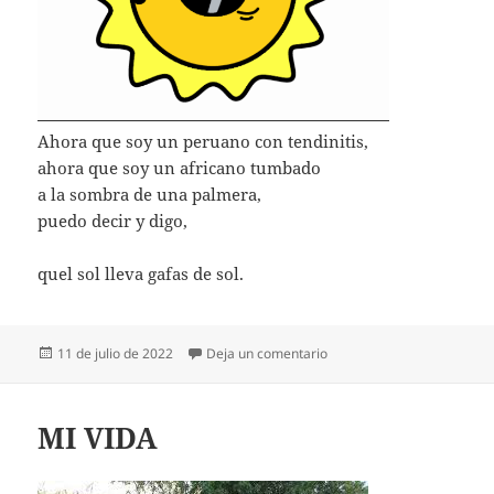
Ahora que soy un peruano con tendinitis,
ahora que soy un africano tumbado
a la sombra de una palmera,
puedo decir y digo,
quel sol lleva gafas de sol.
Publicado
en EL SOL LLEVA GAFAS D
11 de julio de 2022
Deja un comentario
el
MI VIDA