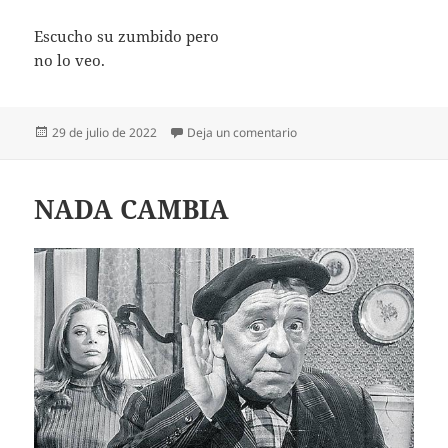
Escucho su zumbido pero
no lo veo.
Publicado
en EL ZUMBIDO DE UN M
29 de julio de 2022
Deja un comentario
el
NADA CAMBIA