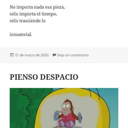
No importa nada esa pieza,
sólo importa el tiempo,
sólo trasciende lo
inmaterial.
Publicado
en SÓLO TRASCIENDE L
31 de marzo de 2020
Deja un comentario
el
PIENSO DESPACIO