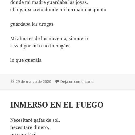
donde mi madre guardaba las joyas,
el lugar secreto donde mi hermano pequeño
guardaba las drogas.
Mi alma es de los noventa, si muero
rezad por mí o no lo hagáis,
lo que queráis.
Publicado
en LO QUE QUERÁIS
29 de marzo de 2020
Deja un comentario
el
INMERSO EN EL FUEGO
Necesitaré gafas de sol,
necesitaré dinero,
no será fácil,