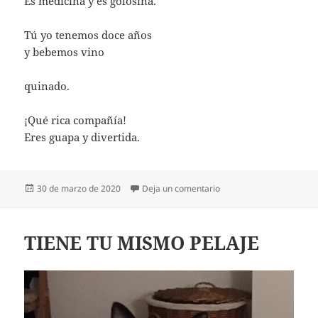
Es medicina y es golosina.
Tú yo tenemos doce años
y bebemos vino
quinado.
¡Qué rica compañía!
Eres guapa y divertida.
Publicado
en VINO QUINADO
30 de marzo de 2020
Deja un comentario
el
TIENE TU MISMO PELAJE