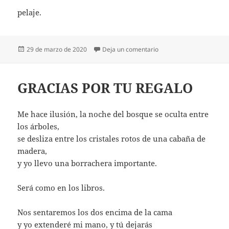
pelaje.
Publicado
en TIENE TU MISMO PEL
29 de marzo de 2020
Deja un comentario
el
GRACIAS POR TU REGALO
Me hace ilusión, la noche del bosque se oculta entre
los árboles,
se desliza entre los cristales rotos de una cabaña de
madera,
y yo llevo una borrachera importante.
Será como en los libros.
Nos sentaremos los dos encima de la cama
y yo extenderé mi mano, y tú dejarás