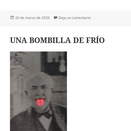
Publicado
en Y DEJÓ ENTRAR AL P
26 de marzo de 2020
Deja un comentario
el
UNA BOMBILLA DE FRÍO