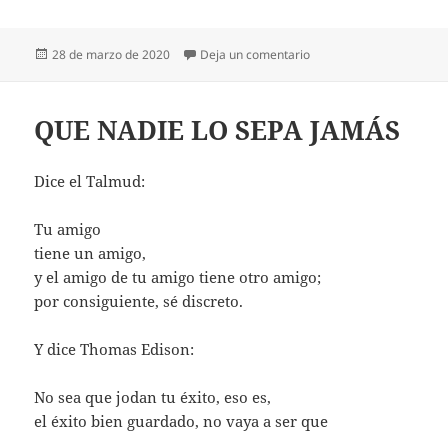
Publicado
en INMERSO EN EL FUE
28 de marzo de 2020
Deja un comentario
el
QUE NADIE LO SEPA JAMÁS
Dice el Talmud:
Tu amigo
tiene un amigo,
y el amigo de tu amigo tiene otro amigo;
por consiguiente, sé discreto.
Y dice Thomas Edison:
No sea que jodan tu éxito, eso es,
el éxito bien guardado, no vaya a ser que