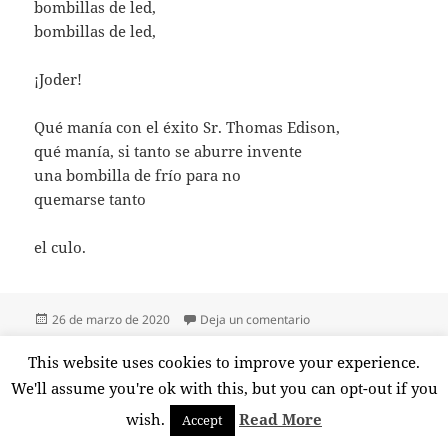
bombillas de led,
bombillas de led,
¡Joder!
Qué manía con el éxito Sr. Thomas Edison,
qué manía, si tanto se aburre invente
una bombilla de frío para no
quemarse tanto
el culo.
Publicado
en UNA BOMBILLA DE F
26 de marzo de 2020
Deja un comentario
el
Paginación
This website uses cookies to improve your experience.
PÁGINA
1
de
We'll assume you're ok with this, but you can opt-out if you
entradas
Página
wish.
Read More
Accept
Funciona gracias a WordPress