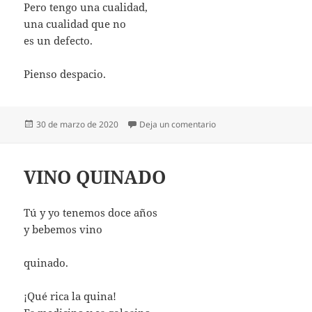
Pero tengo una cualidad,
una cualidad que no
es un defecto.
Pienso despacio.
Publicado
en PIENSO DESPACIO
30 de marzo de 2020
Deja un comentario
el
VINO QUINADO
Tú y yo tenemos doce años
y bebemos vino
quinado.
¡Qué rica la quina!