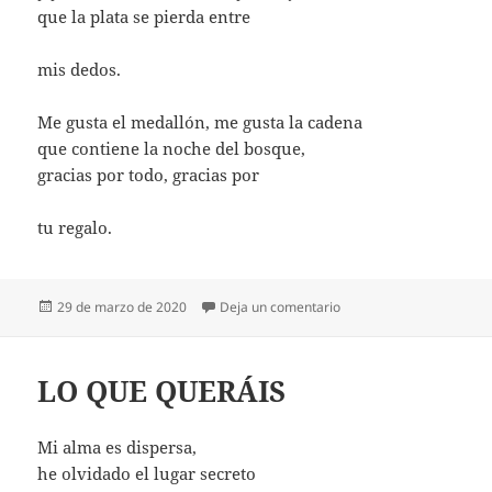
que la plata se pierda entre
mis dedos.
Me gusta el medallón, me gusta la cadena
que contiene la noche del bosque,
gracias por todo, gracias por
tu regalo.
Publicado
en GRACIAS POR TU RE
29 de marzo de 2020
Deja un comentario
el
LO QUE QUERÁIS
Mi alma es dispersa,
he olvidado el lugar secreto