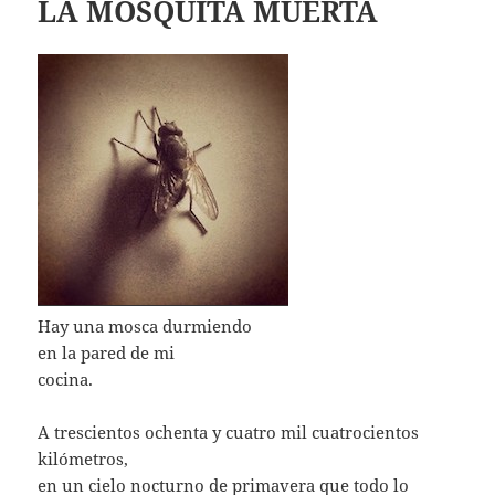
LA MOSQUITA MUERTA
Hay una mosca durmiendo
en la pared de mi
cocina.
A trescientos ochenta y cuatro mil cuatrocientos
kilómetros,
en un cielo nocturno de primavera que todo lo