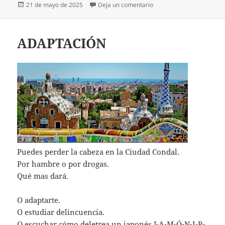
Publicado
en EL FRAILE REBELDE
21 de mayo de 2025
Deja un comentario
el
ADAPTACIÓN
Puedes perder la cabeza en la Ciudad Condal.
Por hambre o por drogas.
Qué mas dará.
O adaptarte.
O estudiar delincuencia.
O escuchar cómo deletrea un japonés J-A-M-Ó-N-I-B-