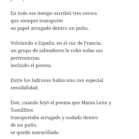
En todo ese tiempo escribió tres versos
que siempre transportó
en papel arrugado dentro un puño.
Volviendo a España, en el sur de Francia,
un grupo de salteadores le robó todas sus
pertenencias,
incluido el poema.
Entre los ladrones había uno con especial
sensibilidad.
Éste, cuando leyó el poema que Mamá León y
Tomillitos
transportaba arrugado y sudado dentro
de un puño,
se quedó maravillado.