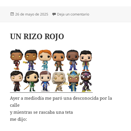
Publicado
en UNA BONITA PROFES
26 de mayo de 2025
Deja un comentario
el
UN RIZO ROJO
Ayer a mediodía me paró una desconocida por la
calle
y mientras se rascaba una teta
me dijo: