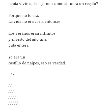
debía vivir cada segundo como si fuera un regalo?
Porque no lo era.
La vida no era corta entonces.
Los veranos eran infinitos
y el resto del año una
vida entera.
Yo era un
castillo de naipes, eso es verdad.
 /\
/\/\
/\/\/\
/\/\/\/\
/\/\/\/\/\