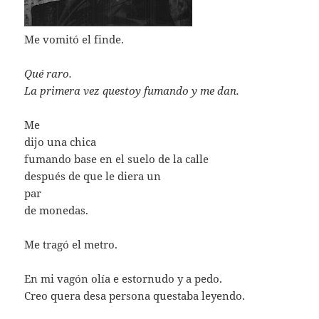
Me vomitó el finde.
Qué raro.
La primera vez questoy fumando y me dan.
Me
dijo una chica
fumando base en el suelo de la calle
después de que le diera un
par
de monedas.
Me tragó el metro.
En mi vagón olía e estornudo y a pedo.
Creo quera desa persona questaba leyendo.