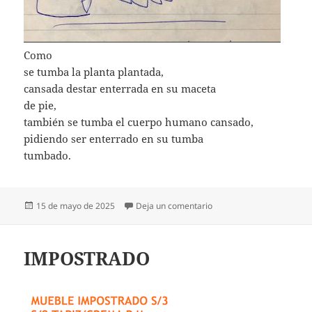
Como
se tumba la planta plantada,
cansada destar enterrada en su maceta
de pie,
también se tumba el cuerpo humano cansado,
pidiendo ser enterrado en su tumba
tumbado.
Publicado
en PLANTA TUMBADA
15 de mayo de 2025
Deja un comentario
el
IMPOSTRADO