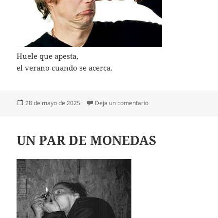
Huele que apesta,
el verano cuando se acerca.
Publicado
en QUE APESTA
28 de mayo de 2025
Deja un comentario
el
UN PAR DE MONEDAS