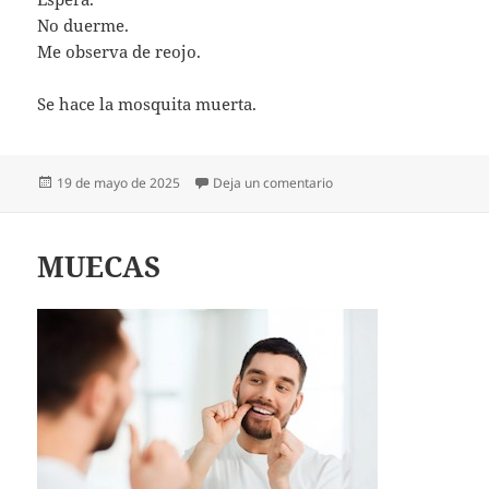
No duerme.
Me observa de reojo.
Se hace la mosquita muerta.
Publicado
en LA MOSQUITA MUERT
19 de mayo de 2025
Deja un comentario
el
MUECAS