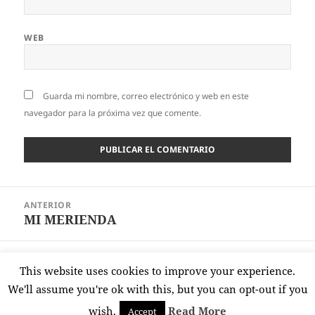
WEB
Guarda mi nombre, correo electrónico y web en este
navegador para la próxima vez que comente.
Navegación
ANTERIOR
de
MI MERIENDA
Entrada
entradas
anterior:
SIGUIENTE
This website uses cookies to improve your experience.
A KIKU NO LE GUSTABA MOJARSE
Entrada
We'll assume you're ok with this, but you can opt-out if you
siguiente:
wish.
Read More
Accept
Funciona gracias a WordPress