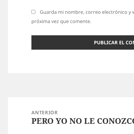
Guarda mi nombre, correo electrónico y 
próxima vez que comente.
Navegación
de
ANTERIOR
PERO YO NO LE CONOZC
entradas
Entrada
anterior: