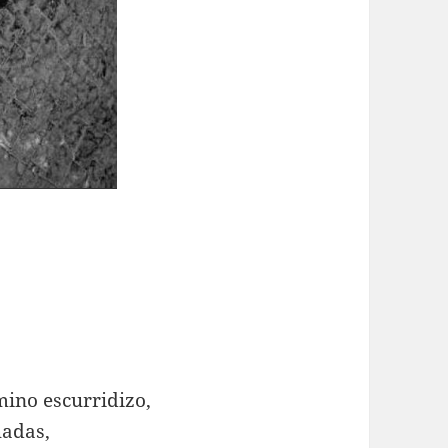
mino escurridizo,
hadas,