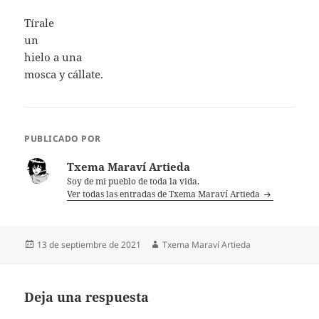
Tírale
un
hielo a una
mosca y cállate.
PUBLICADO POR
Txema Maraví Artieda
Soy de mi pueblo de toda la vida.
Ver todas las entradas de Txema Maraví Artieda
Publicado
Autor
13 de septiembre de 2021
Txema Maraví Artieda
el
Deja una respuesta