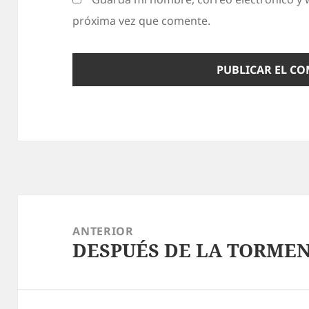
próxima vez que comente.
Navegación
de
ANTERIOR
DESPUÉS DE LA TORME
entradas
Entrada
anterior: