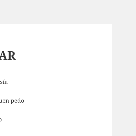
DAR
sía
buen pedo
o