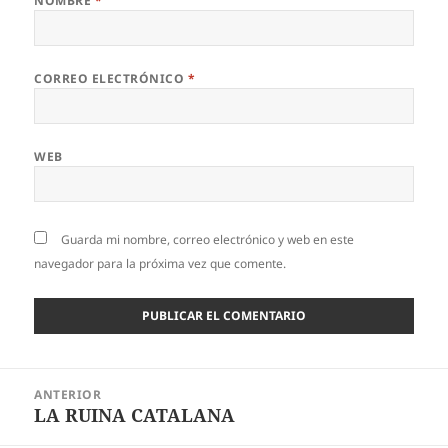
NOMBRE
*
CORREO ELECTRÓNICO
*
WEB
Guarda mi nombre, correo electrónico y web en este
navegador para la próxima vez que comente.
Navegación
ANTERIOR
de
LA RUINA CATALANA
Entrada
entradas
anterior: