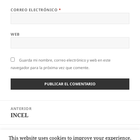
CORREO ELECTRÓNICO
*
WEB
Guarda mi nombre, correo electrónico y web en este
navegador para la próxima vez que comente.
Navegación
ANTERIOR
de
INCEL
Entrada
entradas
anterior:
SIGUIENTE
This website uses cookies to improve your experience.
BIG M. Mm.M.
Entrada