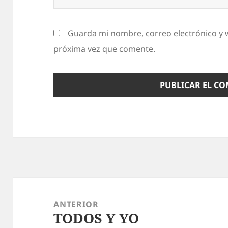
Guarda mi nombre, correo electrónico y 
próxima vez que comente.
Navegación
de
ANTERIOR
TODOS Y YO
entradas
Entrada