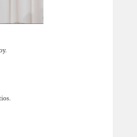
oy.
tios.