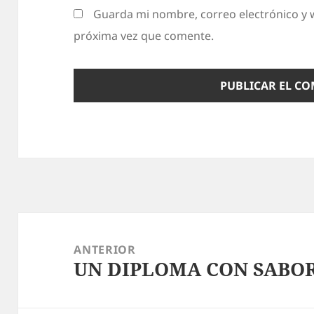
Guarda mi nombre, correo electrónico y 
próxima vez que comente.
Navegación
de
ANTERIOR
UN DIPLOMA CON SABO
entradas
Entrada
anterior: