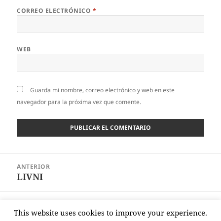
CORREO ELECTRÓNICO
*
WEB
Guarda mi nombre, correo electrónico y web en este
navegador para la próxima vez que comente.
Navegación
ANTERIOR
de
LIVNI
Entrada
entradas
anterior:
SIGUIENTE
This website uses cookies to improve your experience.
ES JUEGO PERVERSO
Entrada