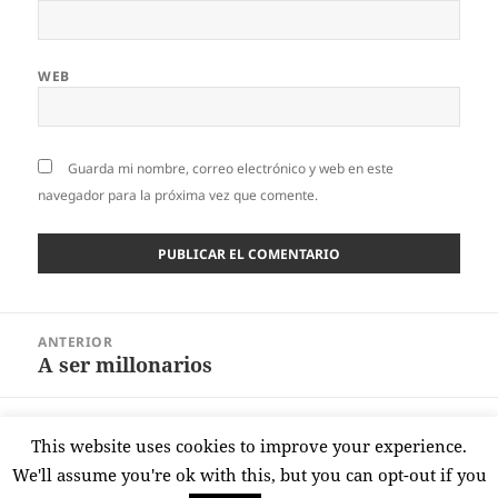
WEB
Guarda mi nombre, correo electrónico y web en este
navegador para la próxima vez que comente.
Navegación
ANTERIOR
de
A ser millonarios
Entrada
entradas
anterior:
SIGUIENTE
This website uses cookies to improve your experience.
Puñado de euros
Entrada
We'll assume you're ok with this, but you can opt-out if you
siguiente: