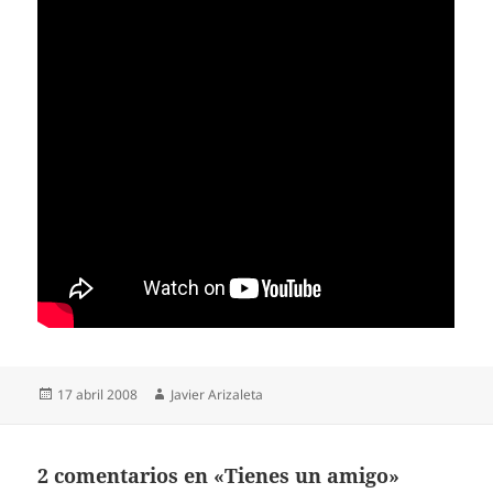
Publicado
Autor
17 abril 2008
Javier Arizaleta
el
2 comentarios en «Tienes un amigo»