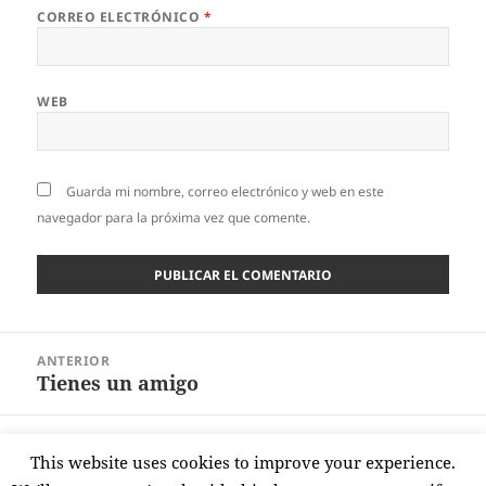
CORREO ELECTRÓNICO
*
WEB
Guarda mi nombre, correo electrónico y web en este
navegador para la próxima vez que comente.
Navegación
ANTERIOR
de
Tienes un amigo
Entrada
entradas
anterior:
SIGUIENTE
This website uses cookies to improve your experience.
Motivo aparente
Entrada