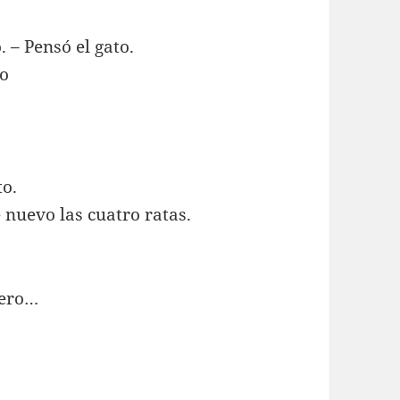
. – Pensó el gato.
lo
to.
 nuevo las cuatro ratas.
pero…