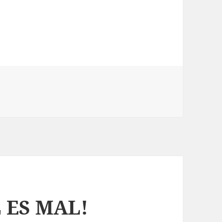
en MAÑANA SERÁ EL MISMO
o
 ES MAL!