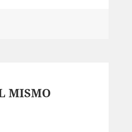
en VENTAJAS DE NO SER CALVO Y RESPETABLE
o
L MISMO