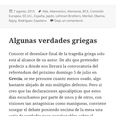
Publicado
Etiquetas
7 agosto, 2015
Abe
,
Abenomics
,
Alemania
,
BCE
,
Comisión
el
Europea
,
EE.UU.
,
España
,
Japón
,
Lehman Brothers
,
Merkel
,
Obama
,
en Los salarios son la 
Rajoy
,
Rodríguez Zapatero
Deja un comentario
Algunas verdades griegas
Conocer el desenlace final de la tragedia griega solo
está al alcance de su autor. De ahí que pretender
predecir a dónde nos llevará la convocatoria del
referéndum del próximo domingo 5 de julio en
Grecia
, se me presume cuanto menos osado, algo
bastante alejado de mis múltiples defectos. Pero sí
creo que las declaraciones apocalípticas que estos
días escuchamos por parte de unos y de otros, con
visiones tan antagónicas como maniqueas, conviene
sosegar el debate poniendo encima de la mesa una
serie de verdades poco cuestionables sobre el