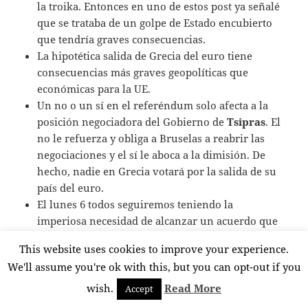
la troika. Entonces en uno de estos post ya señalé
que se trataba de un golpe de Estado encubierto
que tendría graves consecuencias.
La hipotética salida de Grecia del euro tiene
consecuencias más graves geopolíticas que
económicas para la UE.
Un no o un sí en el referéndum solo afecta a la
posición negociadora del Gobierno de
Tsipras
. El
no le refuerza y obliga a Bruselas a reabrir las
negociaciones y el sí le aboca a la dimisión. De
hecho, nadie en Grecia votará por la salida de su
país del euro.
El lunes 6 todos seguiremos teniendo la
imperiosa necesidad de alcanzar un acuerdo que
garantice una vida digna a los ciudadanos griegos
This website uses cookies to improve your experience.
y con ello, que haga creíble el euro y, sobre todo,
We'll assume you're ok with this, but you can opt-out if you
el proyecto europeo de libertades.
wish.
Read More
Accept