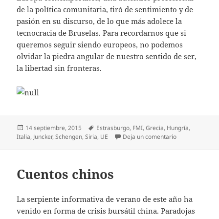
de la política comunitaria, tiró de sentimiento y de
pasión en su discurso, de lo que más adolece la
tecnocracia de Bruselas. Para recordarnos que si
queremos seguir siendo europeos, no podemos
olvidar la piedra angular de nuestro sentido de ser,
la libertad sin fronteras.
Publicado
Etiquetas
14 septiembre, 2015
Estrasburgo
,
FMI
,
Grecia
,
Hungría
,
el
en El debate de
Italia
,
Juncker
,
Schengen
,
Siria
,
UE
Deja un comentario
Cuentos chinos
La serpiente informativa de verano de este año ha
venido en forma de crisis bursátil china. Paradojas