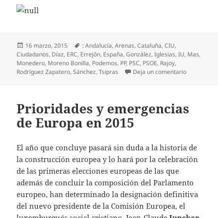
Publicado
Etiquetas
16 marzo, 2015
: Andalucía
,
Arenas
,
Cataluña
,
CIU
,
el
Ciudadanos
,
Díaz
,
ERC
,
Errejón
,
España
,
González
,
Iglesias
,
IU
,
Mas
,
Monedero
,
Moreno Bonilla
,
Podemos
,
PP
,
PSC
,
PSOE
,
Rajoy
,
en España 2
Rodríguez Zapatero
,
Sánchez
,
Tsipras
Deja un comentario
Prioridades y emergencias
de Europa en 2015
El año que concluye pasará sin duda a la historia de
la construcción europea y lo hará por la celebración
de las primeras elecciones europeas de las que
además de concluir la composición del Parlamento
europeo, han determinado la designación definitiva
del nuevo presidente de la Comisión Europea, el
luxemburgués social cristiano, Jean-Claude
Juncker
.