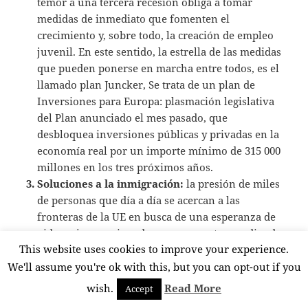
temor a una tercera recesión obliga a tomar
medidas de inmediato que fomenten el
crecimiento y, sobre todo, la creación de empleo
juvenil. En este sentido, la estrella de las medidas
que pueden ponerse en marcha entre todos, es el
llamado plan Juncker, Se trata de u
n plan de
Inversiones para Europa: plasmación legislativa
del Plan anunciado el mes pasado, que
desbloquea inversiones públicas y privadas en la
economía real por un importe mínimo de 315 000
millones en los tres próximos años.
Soluciones a la inmigración:
la presión de miles
de personas que día a día se acercan a las
fronteras de la UE en busca de una esperanza de
vida mejor requiere de una respuesta coordinada
This website uses cookies to improve your experience.
e inmediata para paliar su perverso efecto dual: el
drama de los inmigrantes y la creciente ola de
We'll assume you're ok with this, but you can opt-out if you
xenofobia promovida por grupo políticos
wish.
Read More
Accept
populistas en muchos Estados de la Unión. Por