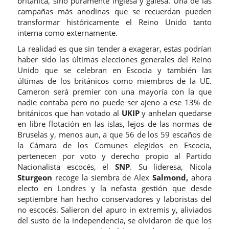
británica, sino puramente inglesa y galesa. Una de las
campañas más anodinas que se recuerdan pueden
transformar históricamente el Reino Unido tanto
interna como externamente.
La realidad es que sin tender a exagerar, estas podrían
haber sido las últimas elecciones generales del Reino
Unido que se celebran en Escocia y también las
últimas de los británicos como miembros de la UE.
Cameron será premier con una mayoría con la que
nadie contaba pero no puede ser ajeno a ese 13% de
británicos que han votado al
UKIP
y anhelan quedarse
en libre flotación en las islas, lejos de las normas de
Bruselas y, menos aun, a que 56 de los 59 escaños de
la Cámara de los Comunes elegidos en Escocia,
pertenecen por voto y derecho propio al Partido
Nacionalista escocés, el
SNP
. Su lideresa, Nicola
Sturgeon
recoge la siembra de Alex
Salmond,
ahora
electo en Londres y la nefasta gestión que desde
septiembre han hecho conservadores y laboristas del
no escocés. Salieron del apuro in extremis y, aliviados
del susto de la independencia, se olvidaron de que los