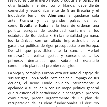
realidad es que el mero hecho produciría el pánico en
otro Estado miembro como Irlanda, dependiente
comercial y económicamente de Gran Bretaña y el
indudable temor de
Alemania
a quedarse sola
ante
Francia
y los grandes países del sur
como
España
e
Italia
, a la hora de ordenar una
política europea de austeridad conforme a los
estatutos del Bundesbank. En la mentalidad germana,
los británicos son un aliado imprescindible para
garantizar políticas de rigor presupuestario en Europa.
De ahí que previsiblemente la canciller Merkel
empezará a realizar gestos y concesiones a las
primeras demandas que sobre el escenario
comunitario plantee el premier reelegido.
La vieja y compleja Europa otra vez ante el espejo de
sus arrugas. Con
Grecia
instalada en el impago de sus
deudas, el Reino Unido dividido internamente y
apelando a su salida y con un mapa político general
que cuestiona el bipartidismo que consagró el proceso
comunitario, precisa urgentemente de un plan de
recuperación de las ideas fundacionales. El discurso