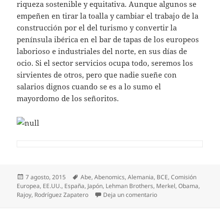
riqueza sostenible y equitativa. Aunque algunos se
empeñen en tirar la toalla y cambiar el trabajo de la
construcción por el del turismo y convertir la
península ibérica en el bar de tapas de los europeos
laborioso e industriales del norte, en sus días de
ocio. Si el sector servicios ocupa todo, seremos los
sirvientes de otros, pero que nadie sueñe con
salarios dignos cuando se es a lo sumo el
mayordomo de los señoritos.
Publicado
Etiquetas
7 agosto, 2015
Abe
,
Abenomics
,
Alemania
,
BCE
,
Comisión
el
Europea
,
EE.UU.
,
España
,
Japón
,
Lehman Brothers
,
Merkel
,
Obama
,
en Los salarios son la 
Rajoy
,
Rodríguez Zapatero
Deja un comentario