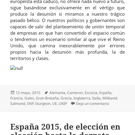
europeista está caduco, no ofrece nada nuevo a futuro,
sigue basándose exclusivamente en el vértigo que
produce la desunión si miramos a nuestro trágico
pasado bélico. O nuestros políticos y gobernantes son
capaces de salir del planteamiento de unión temporal
de empresas en que han convertido el espacio común
o tendremos un escenario similar al que vive el Reino
Unido, que camina inexorablemente por errores
propios hacia la desunión más profunda, la de
territorios y clases.
Publicado
Etiquetas
12 mayo, 2015
Alemania
,
Cameron
,
Escocia
,
España
,
el
Francia
,
Gales
,
Gran Bretaña
,
Grecia
,
Inglaterra
,
Italia
,
Miliband
,
en Elecciones e
Salmond
,
SNP
,
Sturgeon
,
UE
,
UKIP
Deja un comentario
España 2015, de elección en