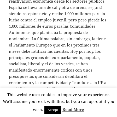
reactivación económica desde los sectores públicos.
España se lleva una de cal y otra de arena, seguirá
siendo receptor neto y recibe 1.000 millones para la
lucha contra el empleo juvenil, pero pero pierde los
1.000 millones de euros para las Comunidades
Autónomas que planteaba la propuesta de
noviembre. La última palabra, sin embargo, la tiene
el Parlamento Europeo que en los próximos tres
meses debe ratificar las cuentas. Hoy por hoy, los
principales grupos del europarlamento, popular,
socialista, liberal y el de los verdes, se han
manifestado enormemente críticos con unos
presupuestos que consideran debilitará el
crecimiento y la competitividad y “conduce a la UE a
un déficit estructural”. Veremos si los
This website uses cookies to improve your experience.
representantes de todos los europeos son capaces de
ejercer su responsabilidad sin plegarse a las
We'll assume you're ok with this, but you can opt-out if you
presiones de sus partidos nacionales. En el juego de
wish.
Read More
Accept
enmiendas se pondrá de manifiesto el protagonismo