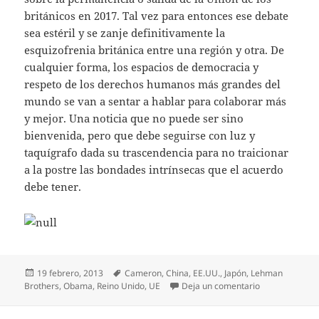
británicos en 2017. Tal vez para entonces ese debate
sea estéril y se zanje definitivamente la
esquizofrenia británica entre una región y otra. De
cualquier forma, los espacios de democracia y
respeto de los derechos humanos más grandes del
mundo se van a sentar a hablar para colaborar más
y mejor. Una noticia que no puede ser sino
bienvenida, pero que debe seguirse con luz y
taquígrafo dada su trascendencia para no traicionar
a la postre las bondades intrínsecas que el acuerdo
debe tener.
Publicado
Etiquetas
19 febrero, 2013
Cameron
,
China
,
EE.UU.
,
Japón
,
Lehman
el
en Obama quie
Brothers
,
Obama
,
Reino Unido
,
UE
Deja un comentario