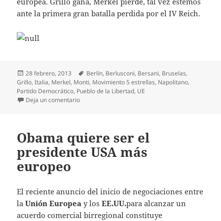
europea. Grillo gana, Merkel pierde, tal vez estemos
ante la primera gran batalla perdida por el IV Reich.
Publicado
Etiquetas
28 febrero, 2013
Berlín
,
Berlusconi
,
Bersani
,
Bruselas
,
el
Grillo
,
Italia
,
Merkel
,
Monti
,
Movimiento 5 estrellas
,
Napolitano
,
Partido Democrático
,
Pueblo de la Libertad
,
UE
en Crónica del IV Reich: la democracia derrota a Mer
Deja un comentario
Obama quiere ser el
presidente USA más
europeo
El reciente anuncio del inicio de negociaciones entre
la
Unión Europea
y los
EE.UU.
para alcanzar un
acuerdo comercial birregional constituye