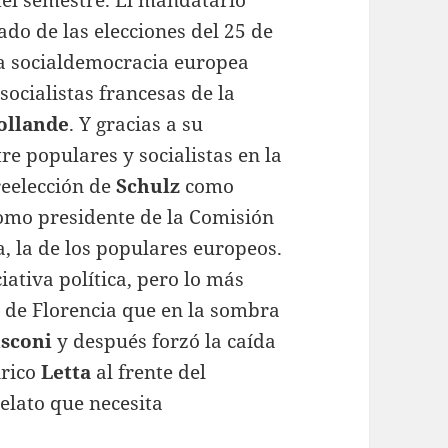
 del semestre. El mandatario
ado de las elecciones del 25 de
la socialdemocracia europea
ocialistas francesas de la
ollande
. Y gracias a su
tre populares y socialistas en la
reelección de
Schulz
como
mo presidente de la Comisión
, la de los populares europeos.
ativa política, pero lo más
e de Florencia que en la sombra
sconi
y después forzó la caída
nrico
Letta
al frente del
elato que necesita