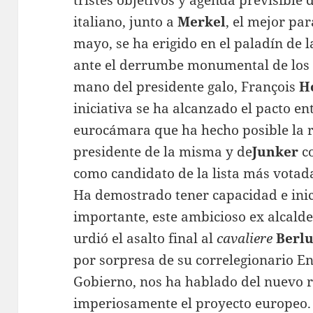
tristes objetivos y agenda previsible
italiano, junto a
Merkel
, el mejor par
mayo, se ha erigido en el paladín de 
ante el derrumbe monumental de los s
mano del presidente galo, François
H
iniciativa se ha alcanzado el pacto en
eurocámara que ha hecho posible la 
presidente de la misma y de
Junker
co
como candidato de la lista más votada
Ha demostrado tener capacidad e inici
importante, este ambicioso ex alcald
urdió el asalto final al
cavaliere
Berlu
por sorpresa de su correlegionario E
Gobierno, nos ha hablado del nuevo r
imperiosamente el proyecto europeo.