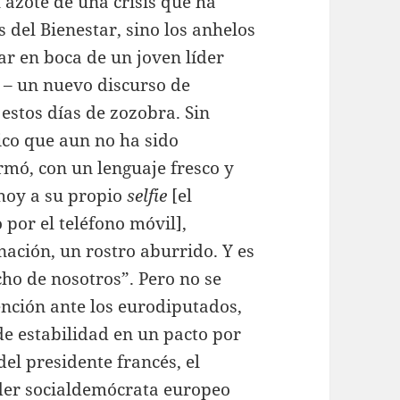
azote de una crisis que ha
del Bienestar, sino los anhelos
ar en boca de un joven líder
s – un nuevo discurso de
estos días de zozobra. Sin
ico que aun no ha sido
rmó, con un lenguaje fresco y
 hoy a su propio
selfie
[el
 por el teléfono móvil],
nación, un rostro aburrido. Y es
ho de nosotros”. Pero no se
nción ante los eurodiputados,
de estabilidad en un pacto por
 del presidente francés, el
líder socialdemócrata europeo