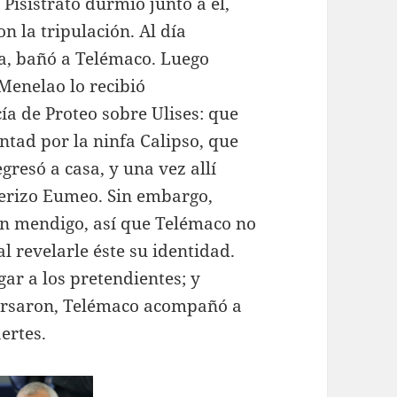
Pisístrato durmió junto a él,
n la tripulación. Al día
sta, bañó a Telémaco. Luego
 Menelao lo recibió
ía de Proteo sobre Ulises: que
ntad por la ninfa Calipso, que
resó a casa, y una vez allí
uerizo Eumeo. Sin embargo,
en mendigo, así que Telémaco no
l revelarle éste su identidad.
gar a los pretendientes; y
persaron, Telémaco acompañó a
ertes.