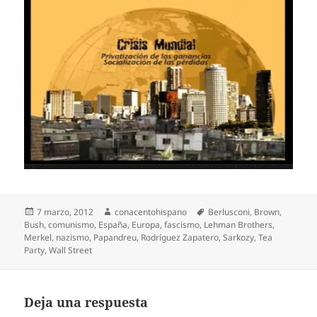
Publicado
Autor
Etiquetas
7 marzo, 2012
conacentohispano
Berlusconi
,
Brown
,
el
Bush
,
comunismo
,
España
,
Europa
,
fascismo
,
Lehman Brothers
,
Merkel
,
nazismo
,
Papandreu
,
Rodríguez Zapatero
,
Sarkozy
,
Tea
Party
,
Wall Street
Deja una respuesta