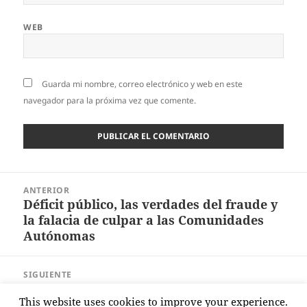
WEB
Guarda mi nombre, correo electrónico y web en este
navegador para la próxima vez que comente.
Navegación
ANTERIOR
de
Déficit público, las verdades del fraude y
Entrada
entradas
la falacia de culpar a las Comunidades
anterior:
Autónomas
SIGUIENTE
Razones para una huelga general…
Entrada
This website uses cookies to improve your experience.
contra el sistema
siguiente: