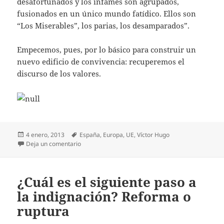
desafortunados y los infames son agrupados,
fusionados en un único mundo fatídico. Ellos son
“Los Miserables”, los parias, los desamparados”.
Empecemos, pues, por lo básico para construir un
nuevo edificio de convivencia: recuperemos el
discurso de los valores.
Publicado
Etiquetas
4 enero, 2013
España
,
Europa
,
UE
,
Víctor Hugo
el
en Puestos a pedir al 2013… ¡valores!
Deja un comentario
¿Cuál es el siguiente paso a
la indignación? Reforma o
ruptura