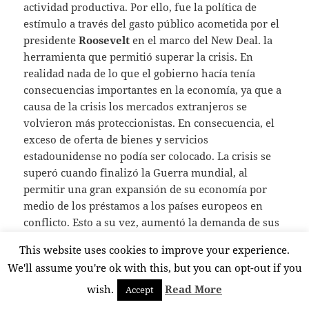
actividad productiva. Por ello, fue la política de
estímulo a través del gasto público acometida por el
presidente
Roosevelt
en el marco del New Deal. la
herramienta que permitió superar la crisis. En
realidad nada de lo que el gobierno hacía tenía
consecuencias importantes en la economía, ya que a
causa de la crisis los mercados extranjeros se
volvieron más proteccionistas. En consecuencia, el
exceso de oferta de bienes y servicios
estadounidense no podía ser colocado. La crisis se
superó cuando finalizó la Guerra mundial, al
permitir una gran expansión de su economía por
medio de los préstamos a los países europeos en
conflicto. Esto a su vez, aumentó la demanda de sus
productos debido a que Europa había perdido gran
This website uses cookies to improve your experience.
parte de su matriz productiva, la cual fue
We'll assume you're ok with this, but you can opt-out if you
reemplazada por los
Estados Unidos
.
wish.
Read More
Accept
La actual situación europea vuelve a dar la razón