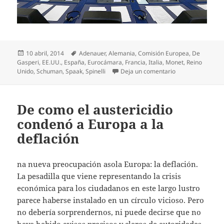
Publicado
Etiquetas
10 abril, 2014
Adenauer
,
Alemania
,
Comisión Europea
,
De
el
Gasperi
,
EE.UU.
,
España
,
Eurocámara
,
Francia
,
Italia
,
Monet
,
Reino
en Ante las elecc
Unido
,
Schuman
,
Spaak
,
Spinelli
Deja un comentario
De como el austericidio
condenó a Europa a la
deflación
na nueva preocupación asola Europa: la deflación.
La pesadilla que viene representando la crisis
económica para los ciudadanos en este largo lustro
parece haberse instalado en un círculo vicioso. Pero
no debería sorprendernos, ni puede decirse que no
haya habido avisos precisos y claros de autoridades