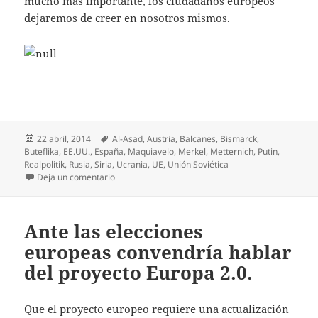
mucho más importante, los ciudadanos europeos
dejaremos de creer en nosotros mismos.
Publicado
Etiquetas
22 abril, 2014
Al-Asad
,
Austria
,
Balcanes
,
Bismarck
,
el
Buteflika
,
EE.UU.
,
España
,
Maquiavelo
,
Merkel
,
Metternich
,
Putin
,
Realpolitik
,
Rusia
,
Siria
,
Ucrania
,
UE
,
Unión Soviética
en Vivimos nuevos tiempos de “Realpolitik”
Deja un comentario
Ante las elecciones
europeas convendría hablar
del proyecto Europa 2.0.
Que el proyecto europeo requiere una actualización