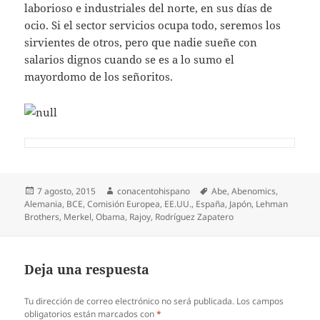
laborioso e industriales del norte, en sus días de
ocio. Si el sector servicios ocupa todo, seremos los
sirvientes de otros, pero que nadie sueñe con
salarios dignos cuando se es a lo sumo el
mayordomo de los señoritos.
Publicado
Autor
Etiquetas
7 agosto, 2015
conacentohispano
Abe
,
Abenomics
,
el
Alemania
,
BCE
,
Comisión Europea
,
EE.UU.
,
España
,
Japón
,
Lehman
Brothers
,
Merkel
,
Obama
,
Rajoy
,
Rodríguez Zapatero
Deja una respuesta
Tu dirección de correo electrónico no será publicada.
Los campos
obligatorios están marcados con
*