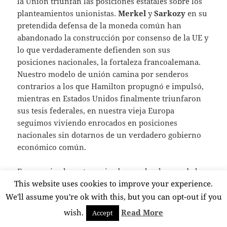
la Unión triunfan las posiciones estatales sobre los
planteamientos unionistas.
Merkel
y
Sarkozy
en su
pretendida defensa de la moneda común han
abandonado la construcción por consenso de la UE y
lo que verdaderamente defienden son sus
posiciones nacionales, la fortaleza francoalemana.
Nuestro modelo de unión camina por senderos
contrarios a los que Hamilton propugnó e impulsó,
mientras en Estados Unidos finalmente triunfaron
sus tesis federales, en nuestra vieja Europa
seguimos viviendo enrocados en posiciones
nacionales sin dotarnos de un verdadero gobierno
económico común.
Europa vive hoy aterrorizada por el volumen de la
This website uses cookies to improve your experience.
deuda pública de sus Estados. Si bien es cierto que el
origen de estos desequilibrios presupuestarios se
We'll assume you're ok with this, but you can opt-out if you
deben a excesos de gastos públicos, no es menos
wish.
Read More
Accept
cierto que el laberinto en que han situado los