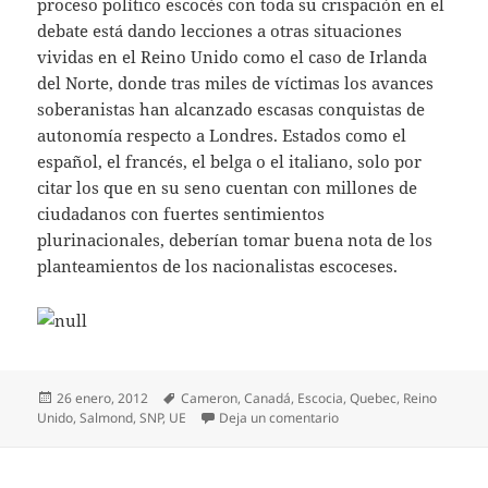
proceso político escocés con toda su crispación en el
debate está dando lecciones a otras situaciones
vividas en el Reino Unido como el caso de Irlanda
del Norte, donde tras miles de víctimas los avances
soberanistas han alcanzado escasas conquistas de
autonomía respecto a Londres. Estados como el
español, el francés, el belga o el italiano, solo por
citar los que en su seno cuentan con millones de
ciudadanos con fuertes sentimientos
plurinacionales, deberían tomar buena nota de los
planteamientos de los nacionalistas escoceses.
Publicado
Etiquetas
26 enero, 2012
Cameron
,
Canadá
,
Escocia
,
Quebec
,
Reino
el
en Devo Max, el intelige
Unido
,
Salmond
,
SNP
,
UE
Deja un comentario