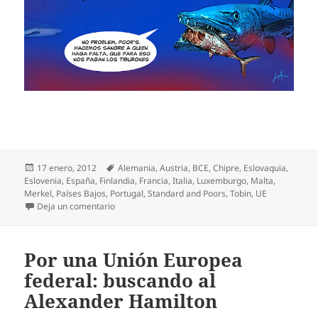
Publicado
Etiquetas
17 enero, 2012
Alemania
,
Austria
,
BCE
,
Chipre
,
Eslovaquia
,
el
Eslovenia
,
España
,
Finlandia
,
Francia
,
Italia
,
Luxemburgo
,
Malta
,
Merkel
,
Países Bajos
,
Portugal
,
Standard and Poors
,
Tobin
,
UE
en ¿Cómo acabar con el miedo al miedo? Las agencia
Deja un comentario
Por una Unión Europea
federal: buscando al
Alexander Hamilton