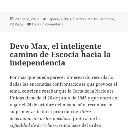
Publicado
Etiquetas
28 enero, 2012
España
,
Ficht
,
Gallardón
,
Merkel
,
Montoro
,
el
en Rajoy y Merkel: “How are you Angela…
PP
,
Rajoy
Deja un comentario
Devo Max, el inteligente
camino de Escocia hacia la
independencia
Por más que pueda parecer innecesario recordarlo,
dadas las enconadas confrontaciones que provoca el
tema, conviene reseñar que la Carta de la Naciones
Unidas firmada el 26 de junio de 1945 y que entró en
vigor el 24 de octubre del mismo año, reconoce en
su primer artículo el principio de
«libre
determinación de los pueblos»
, junto al de la
«
igualdad de derechos
», como base del orden