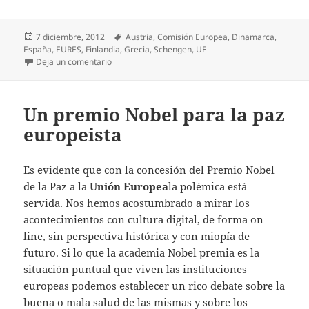
Publicado
Etiquetas
7 diciembre, 2012
Austria
,
Comisión Europea
,
Dinamarca
,
el
España
,
EURES
,
Finlandia
,
Grecia
,
Schengen
,
UE
en La Unión Europea al rescate de los jóvenes ninis
Deja un comentario
Un premio Nobel para la paz
europeista
Es evidente que con la concesión del Premio Nobel
de la Paz a la
Unión Europea
la polémica está
servida. Nos hemos acostumbrado a mirar los
acontecimientos con cultura digital, de forma on
line, sin perspectiva histórica y con miopía de
futuro. Si lo que la academia Nobel premia es la
situación puntual que viven las instituciones
europeas podemos establecer un rico debate sobre la
buena o mala salud de las mismas y sobre los