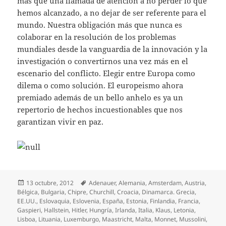
más que una llamada de atención a no perder lo que
hemos alcanzado, a no dejar de ser referente para el
mundo. Nuestra obligación más que nunca es
colaborar en la resolución de los problemas
mundiales desde la vanguardia de la innovación y la
investigación o convertirnos una vez más en el
escenario del conflicto. Elegir entre Europa como
dilema o como solución. El europeismo ahora
premiado además de un bello anhelo es ya un
repertorio de hechos incuestionables que nos
garantizan vivir en paz.
Publicado
Etiquetas
13 octubre, 2012
Adenauer
,
Alemania
,
Amsterdam
,
Austria
,
el
Bélgica
,
Bulgaria
,
Chipre
,
Churchill
,
Croacia
,
Dinamarca. Grecia
,
EE.UU.
,
Eslovaquia
,
Eslovenia
,
España
,
Estonia
,
Finlandia
,
Francia
,
Gaspieri
,
Hallstein
,
Hitler
,
Hungría
,
Irlanda
,
Italia
,
Klaus
,
Letonia
,
Lisboa
,
Lituania
,
Luxemburgo
,
Maastricht
,
Malta
,
Monnet
,
Mussolini
,