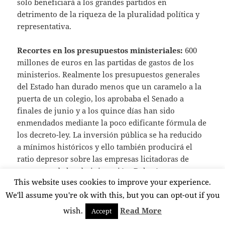
solo beneficiará a los grandes partidos en
detrimento de la riqueza de la pluralidad política y
representativa.
Recortes en los presupuestos ministeriales:
600
millones de euros en las partidas de gastos de los
ministerios. Realmente los presupuestos generales
del Estado han durado menos que un caramelo a la
puerta de un colegio, los aprobaba el Senado a
finales de junio y a los quince días han sido
enmendados mediante la poco edificante fórmula de
los decreto-ley. La inversión pública se ha reducido
a mínimos históricos y ello también producirá el
ratio depresor sobre las empresas licitadoras de
concursos de la administración. Deberíamos creer
This website uses cookies to improve your experience.
que los 600 millones saldrán del gasto ministerial
corriente, pero hasta la fecha no existe un plan
We'll assume you're ok with this, but you can opt-out if you
concreto por ministerios al efecto.
wish.
Read More
Accept