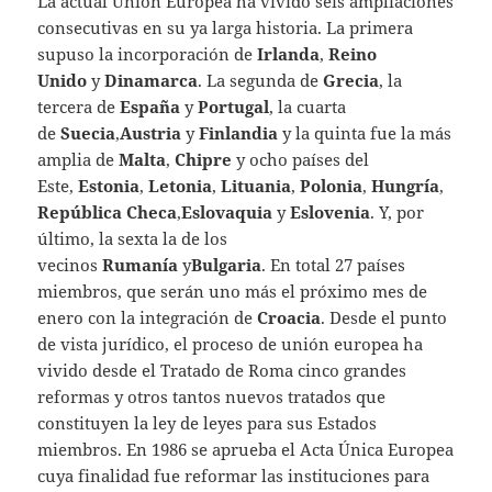
La actual Unión Europea ha vivido seis ampliaciones
consecutivas en su ya larga historia. La primera
supuso la incorporación de
Irlanda
,
Reino
Unido
y
Dinamarca
. La segunda de
Grecia
, la
tercera de
España
y
Portugal
, la cuarta
de
Suecia
,
Austria
y
Finlandia
y la quinta fue la más
amplia de
Malta
,
Chipre
y ocho países del
Este,
Estonia
,
Letonia
,
Lituania
,
Polonia
,
Hungría
,
República Checa
,
Eslovaquia
y
Eslovenia
. Y, por
último, la sexta la de los
vecinos
Rumanía
y
Bulgaria
. En total 27 países
miembros, que serán uno más el próximo mes de
enero con la integración de
Croacia
. Desde el punto
de vista jurídico, el proceso de unión europea ha
vivido desde el Tratado de Roma cinco grandes
reformas y otros tantos nuevos tratados que
constituyen la ley de leyes para sus Estados
miembros. En 1986 se aprueba el Acta Única Europea
cuya finalidad fue reformar las instituciones para