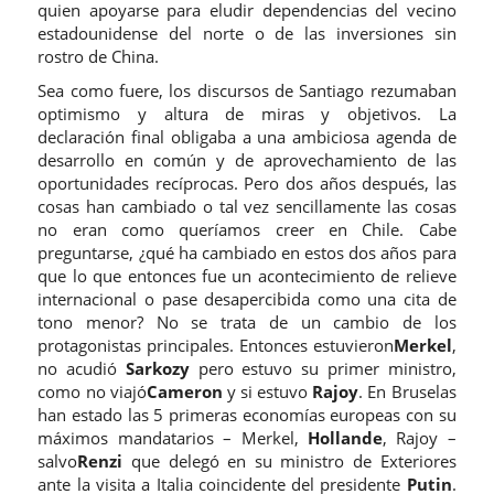
quien apoyarse para eludir dependencias del vecino
estadounidense del norte o de las inversiones sin
rostro de China.
Sea como fuere, los discursos de Santiago rezumaban
optimismo y altura de miras y objetivos. La
declaración final obligaba a una ambiciosa agenda de
desarrollo en común y de aprovechamiento de las
oportunidades recíprocas. Pero dos años después, las
cosas han cambiado o tal vez sencillamente las cosas
no eran como queríamos creer en Chile. Cabe
preguntarse, ¿qué ha cambiado en estos dos años para
que lo que entonces fue un acontecimiento de relieve
internacional o pase desapercibida como una cita de
tono menor? No se trata de un cambio de los
protagonistas principales. Entonces estuvieron
Merkel
,
no acudió
Sarkozy
pero estuvo su primer ministro,
como no viajó
Cameron
y si estuvo
Rajoy
. En Bruselas
han estado las 5 primeras economías europeas con su
máximos mandatarios – Merkel,
Hollande
, Rajoy –
salvo
Renzi
que delegó en su ministro de Exteriores
ante la visita a Italia coincidente del presidente
Putin
.