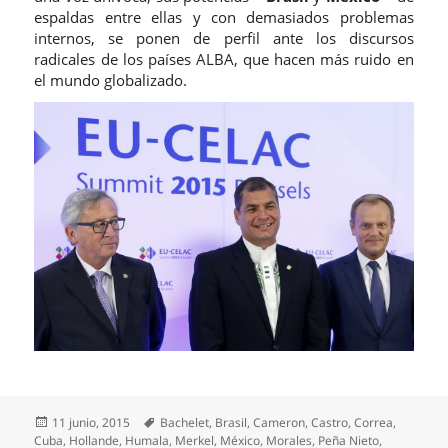
espaldas entre ellas y con demasiados problemas
internos, se ponen de perfil ante los discursos
radicales de los países ALBA, que hacen más ruido en
el mundo globalizado.
Publicado
Etiquetas
11 junio, 2015
Bachelet
,
Brasil
,
Cameron
,
Castro
,
Correa
,
el
Cuba
,
Hollande
,
Humala
,
Merkel
,
México
,
Morales
,
Peña Nieto
,