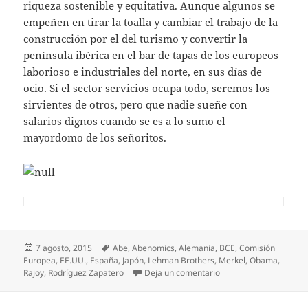
riqueza sostenible y equitativa. Aunque algunos se
empeñen en tirar la toalla y cambiar el trabajo de la
construcción por el del turismo y convertir la
península ibérica en el bar de tapas de los europeos
laborioso e industriales del norte, en sus días de
ocio. Si el sector servicios ocupa todo, seremos los
sirvientes de otros, pero que nadie sueñe con
salarios dignos cuando se es a lo sumo el
mayordomo de los señoritos.
Publicado
Etiquetas
7 agosto, 2015
Abe
,
Abenomics
,
Alemania
,
BCE
,
Comisión
el
Europea
,
EE.UU.
,
España
,
Japón
,
Lehman Brothers
,
Merkel
,
Obama
,
en Los salarios son la 
Rajoy
,
Rodríguez Zapatero
Deja un comentario