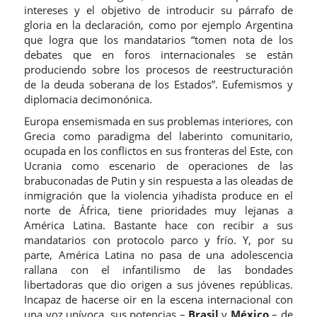
intereses y el objetivo de introducir su párrafo de
gloria en la declaración, como por ejemplo Argentina
que logra que los mandatarios “tomen nota de los
debates que en foros internacionales se están
produciendo sobre los procesos de reestructuración
de la deuda soberana de los Estados”. Eufemismos y
diplomacia decimonónica.
Europa ensemismada en sus problemas interiores, con
Grecia como paradigma del laberinto comunitario,
ocupada en los conflictos en sus fronteras del Este, con
Ucrania como escenario de operaciones de las
brabuconadas de Putin y sin respuesta a las oleadas de
inmigración que la violencia yihadista produce en el
norte de África, tiene prioridades muy lejanas a
América Latina. Bastante hace con recibir a sus
mandatarios con protocolo parco y frío. Y, por su
parte, América Latina no pasa de una adolescencia
rallana con el infantilismo de las bondades
libertadoras que dio origen a sus jóvenes repúblicas.
Incapaz de hacerse oir en la escena internacional con
una voz unívoca, sus potencias –
Brasil
y
México
– de