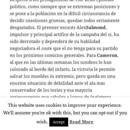
político, como siempre que se extreman posiciones y
se pone a la población en la difícil circunstancia de
decidir cuestiones gruesas, quedan todos seriamente
desgastados. El premier escocés Alex
Salmond
,
impulsor y principal artífice de la campaña del sí, ha
sido derrotado y dependerá de su habilidad
negociadora el coste que el no tenga para su partido
en los próximos comicios generales. Para
Cameron
,
al que en las últimas semanas los sondeos le han
colocado al borde del infarto, la victoria le permite
salvar los muebles in extremis, pero queda en una
enorme situación de debilidad ante el ala más
conservador de los tories y esa mayoría
antieuropeísta que cabalga a lomos de Inglaterra.
Los laboritas, salvando la figura recuperada del ex
This website uses cookies to improve your experience.
primer ministro británico Gordon Brown, uno de
We'll assume you're ok with this, but you can opt-out if you
los puntales decisivos del no al final de la campaña,
wish.
Read More
Accept
han visto como el debate se centraba en el modelo