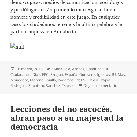
demoscópicas, medios de comunicación, sociólogos
y politólogos, están poniendo en riesgo su buen
nombre y credibilidad en este juego. En cualquier
caso, los ciudadanos tenemos la última palabra y la
partida empieza en Andalucía.
Publicado
Etiquetas
16 marzo, 2015
: Andalucía
,
Arenas
,
Cataluña
,
CIU
,
el
Ciudadanos
,
Díaz
,
ERC
,
Errejón
,
España
,
González
,
Iglesias
,
IU
,
Mas
,
Monedero
,
Moreno Bonilla
,
Podemos
,
PP
,
PSC
,
PSOE
,
Rajoy
,
en España 2
Rodríguez Zapatero
,
Sánchez
,
Tsipras
Deja un comentario
Lecciones del no escocés,
abran paso a su majestad la
democracia