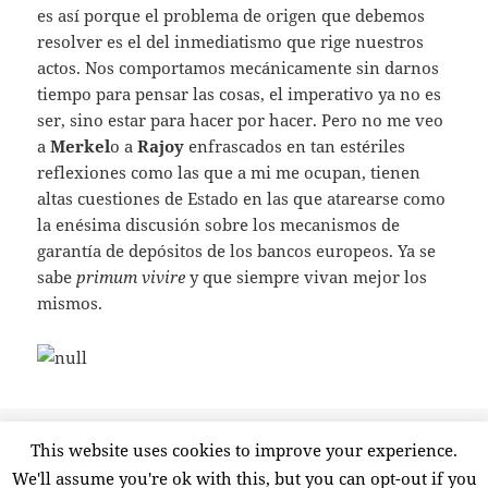
es así porque el problema de origen que debemos
resolver es el del inmediatismo que rige nuestros
actos. Nos comportamos mecánicamente sin darnos
tiempo para pensar las cosas, el imperativo ya no es
ser, sino estar para hacer por hacer. Pero no me veo
a
Merkel
o a
Rajoy
enfrascados en tan estériles
reflexiones como las que a mi me ocupan, tienen
altas cuestiones de Estado en las que atarearse como
la enésima discusión sobre los mecanismos de
garantía de depósitos de los bancos europeos. Ya se
sabe
primum vivire
y que siempre vivan mejor los
mismos.
Publicado
Etiquetas
15 febrero, 2014
Cern
,
EE.UU.
,
Euratom
,
Golfo Pérsico
,
This website uses cookies to improve your experience.
el
en Las dos revol
Magreb
,
Merkel
,
Rajoy
,
Rusia
,
UE
Deja un comentario
We'll assume you're ok with this, but you can opt-out if you